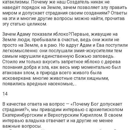
катаклизмы. Почему же наш Создатель никак не
наведёт порядок на Земле, зачем позволяет злу править
миром и допускает страдания своим созданиям? Ответы
на эти и многие другие вопросы можно найти, прочитав
эту статью целиком.
Зачем Адаму показали яблоко?Первые, живущие на
Земле люди, пребывали в счастье, ведь они жили не
просто на Земле, а в раю. Но вдруг Адам и Ева поступили
легкомысленно: они послушали змия-искусителяи тем
самым нарушили единственную Божью заповедь.
Стоило им только вкусить запретное яблоко с дерева
познания добра и зла, как весь мир моментально был
атакован злом, а природа всего живого была
исковеркана: многие животные стали хищными,
появились вредные насекомые,…
14
В качестве ответа на вопрос — «Почему Бог допускает
страдания?», мы приводим интервью с архиепископом
Екатеринбургским и Верхотурским Кириллом. В своем
интервью владыка отвечает и на другие не менее
важные вопросы.