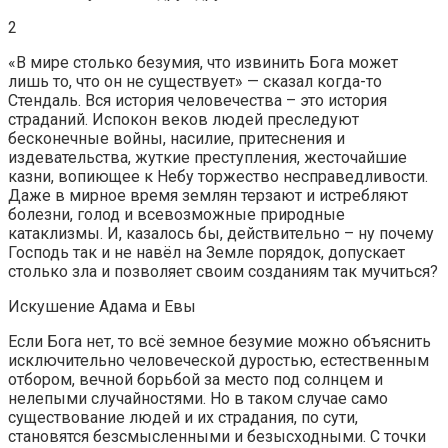
2
«В мире столько безумия, что извинить Бога может
лишь то, что он не существует» — сказал когда-то
Стендаль. Вся история человечества – это история
страданий. Испокон веков людей преследуют
бесконечные войны, насилие, притеснения и
издевательства, жуткие преступления, жесточайшие
казни, вопиющее к Небу торжество несправедливости.
Даже в мирное время землян терзают и истребляют
болезни, голод и всевозможные природные
катаклизмы. И, казалось бы, действительно – ну почему
Господь так и не навёл на Земле порядок, допускает
столько зла и позволяет своим созданиям так мучиться?
Искушение Адама и Евы
Если Бога нет, то всё земное безумие можно объяснить
исключительно человеческой дуростью, естественным
отбором, вечной борьбой за место под солнцем и
нелепыми случайностями. Но в таком случае само
существование людей и их страдания, по сути,
становятся безсмысленными и безысходными. С точки