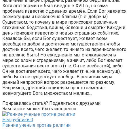
наличием в мире страданий, различных бедствий, зла.
Хотя этот термин и был введён в XVII в., но сама
проблема известна с древних времён. Если Бог является
всемогущим и бесконечно благим (т. е. добрым)
Существом, то почему в мире происходят различные
стихийные бедствия, войны, болезни и смерть? Каждый
день приходят известия о новых страшных событиях.
Казалось бы, если Бог существует, желает всем
всеобщего добра и достаточно могущественен, чтобы
достичь всего, чего желает, то ничего из перечисленного
не должно быть! Но ежедневно мы сталкиваемся в
мире со злом и страданиями, а значит, либо Бог желает
существования всего этого (т. е. Он не всеблагой), либо
Он не достигает всего, чего желает (т. е. не всемогущ),
либо Бога не существует вообще. В религиях мира
данный непростой вопрос разрешается по-разному.
Например, древний политеизм просто заменил
всемогущего Бога множеством мелких…
Понравилась статья? Поделиться с друзьями:
Вам также может быть интересно
Без рубрики
0
Ранние ученые против религии