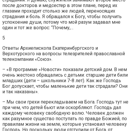
после докторов и медсестер в этом плане, перед их
глазами проходит столько же людей, переносящих
страдания и боль. Я обращался к Богу, чтобы получить
успокоение души, потому что мой разум задавал мне
один и тот же вопрос: “Почему,…
5
Ответы Архиепископа Екатеринбургского и
Верхотурского на вопросы телезрителей православной
телекомпании «Союз».
– «В программе «Новости» показали детский дом. В нем
очень жестоко обращались с детьми: старшие дети били
младших (дети – школьники 7-8 лет). Как же Господь
Бог допускает, чтобы маленькие дети так страдали? Они
и так наказаны».
– Мы свои грехи перекладываем на Бога. Господь тут не
при чем, что детей бьют или оскорбляют. Господь дал
каждому человеку свободную волю. Человек должен
как разумное существо поступать по правде Божией, по
правилам жизни на земле, которые установил человеку
Господь. Но поскольку люди отступили от Бога, от