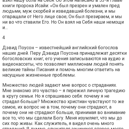
взял нашу боль на Себя. Об этом написано в 53-й главе
книги пророка Исайи: «Он был презрен и умален пред
людьми, муж скорбей и изведавший болезни, и мы
отвращали от Него лице свое; Он был презираем, и мы
ни во что ставили Его. Но Он взял на Себя наши немощи
и…
4
Дэвид Поусон – известнейший английский богослов
наших дней. Перу Дэвида Поусона принадлежат десятки
богословских книг, его учения записываются на аудио и
видеокассеты, что позволяет миллионам людей понять
великие тайны Писания и помочь многим ответить на
насущные жизненные проблемы.
Множество людей задают мне вопрос о страданиях.
Мне знакомо это чувство – я пережил личную трагедию
в кругу семьи. Но я спрашиваю себя: почему я не
страдал больше? Множество христиан чувствуют то же
самое, их вопрос не в том, почему они страдают, а
почему они не страдают больше, принимая во внимание
все то, что мы сделали Богу. Меня изумляет, что мы до
сих пор живы. Как служитель, я видел очень много
страданий. Я думаю, служителя занимают второе место