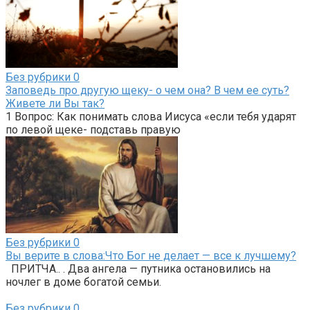
Без рубрики
0
Заповедь про другую щеку- о чем она? В чем ее суть?
Живете ли Вы так?
1 Вопрос: Как понимать слова Иисуса «если тебя ударят
по левой щеке- подставь правую
Без рубрики
0
Вы верите в слова:Что Бог не делает — все к лучшему?
ПРИТЧА.. . Два ангела — путника остановились на
ночлег в доме богатой семьи.
Без рубрики
0