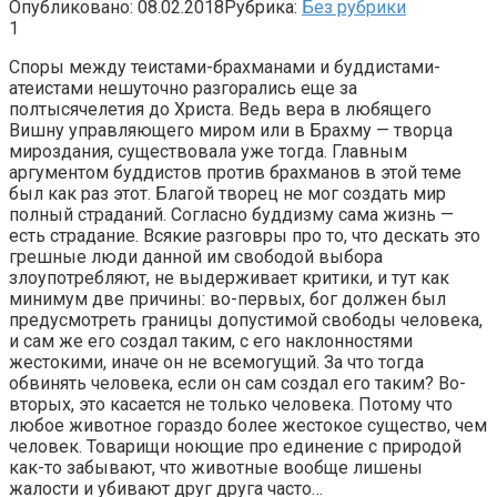
Опубликовано:
08.02.2018
Рубрика:
Без рубрики
1
Споры между теистами-брахманами и буддистами-
атеистами нешуточно разгорались еще за
полтысячелетия до Христа. Ведь вера в любящего
Вишну управляющего миром или в Брахму — творца
мироздания, существовала уже тогда. Главным
аргументом буддистов против брахманов в этой теме
был как раз этот. Благой творец не мог создать мир
полный страданий. Согласно буддизму сама жизнь —
есть страдание. Всякие разговры про то, что дескать это
грешные люди данной им свободой выбора
злоупотребляют, не выдерживает критики, и тут как
минимум две причины: во-первых, бог должен был
предусмотреть границы допустимой свободы человека,
и сам же его создал таким, с его наклонностями
жестокими, иначе он не всемогущий. За что тогда
обвинять человека, если он сам создал его таким? Во-
вторых, это касается не только человека. Потому что
любое животное гораздо более жестокое существо, чем
человек. Товарищи ноющие про единение с природой
как-то забывают, что животные вообще лишены
жалости и убивают друг друга часто…