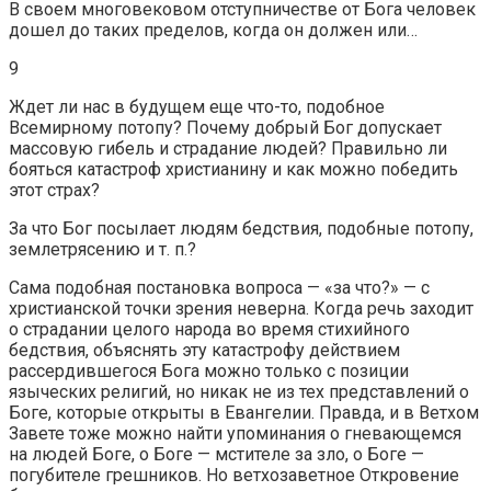
В своем многовековом отступничестве от Бога человек
дошел до таких пределов, когда он должен или…
9
Ждет ли нас в будущем еще что-то, подобное
Всемирному потопу? Почему добрый Бог допускает
массовую гибель и страдание людей? Правильно ли
бояться катастроф христианину и как можно победить
этот страх?
За что Бог посылает людям бедствия, подобные потопу,
землетрясению и т. п.?
Сама подобная постановка вопроса — «за что?» — с
христианской точки зрения неверна. Когда речь заходит
о страдании целого народа во время стихийного
бедствия, объяснять эту катастрофу действием
рассердившегося Бога можно только с позиции
языческих религий, но никак не из тех представлений о
Боге, которые открыты в Евангелии. Правда, и в Ветхом
Завете тоже можно найти упоминания о гневающемся
на людей Боге, о Боге — мстителе за зло, о Боге —
погубителе грешников. Но ветхозаветное Откровение