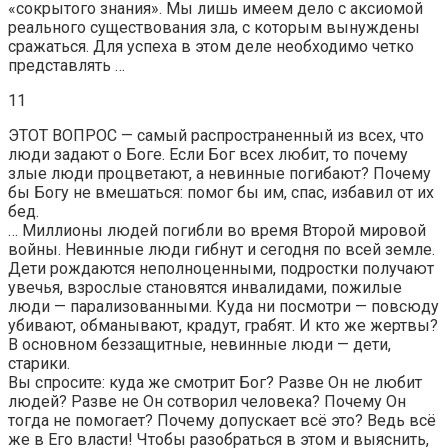
«сокрытого знания». Мы лишь имеем дело с аксиомой
реального существования зла, с которым вынуждены
сражаться. Для успеха в этом деле необходимо четко
представлять …
11
ЭТОТ ВОПРОС — самый распространенный из всех, что
люди задают о Боге. Если Бог всех любит, то почему
злые люди процветают, а невинные погибают? Почему
бы Богу не вмешаться: помог бы им, спас, избавил от их
бед.
… Миллионы людей погибли во время Второй мировой
войны. Невинные люди гибнут и сегодня по всей земле.
Дети рождаются неполноценными, подростки получают
увечья, взрослые становятся инвалидами, пожилые
люди — парализованными. Куда ни посмотри — повсюду
убивают, обманывают, крадут, грабят. И кто же жертвы?
В основном беззащитные, невинные люди — дети,
старики.
Вы спросите: куда же смотрит Бог? Разве Он не любит
людей? Разве не Он сотворил человека? Почему Он
тогда не помогает? Почему допускает всё это? Ведь всё
же в Его власти! Чтобы разобраться в этом и выяснить,