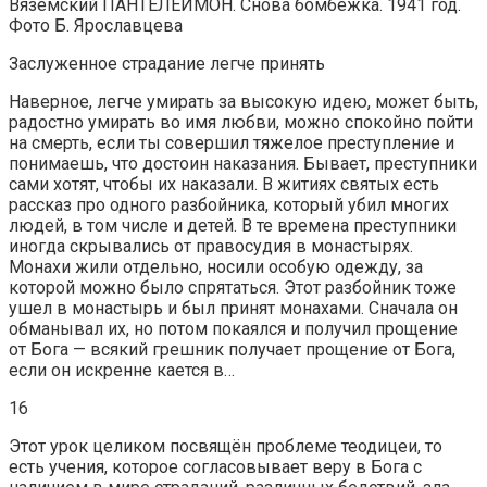
Вяземский ПАНТЕЛЕИМОН. Снова бомбежка. 1941 год.
Фото Б. Ярославцева
Заслуженное страдание легче принять
Наверное, легче умирать за высокую идею, может быть,
радостно умирать во имя любви, можно спокойно пойти
на смерть, если ты совершил тяжелое преступление и
понимаешь, что достоин наказания. Бывает, преступники
сами хотят, чтобы их наказали. В житиях святых есть
рассказ про одного разбойника, который убил многих
людей, в том числе и детей. В те времена преступники
иногда скрывались от правосудия в монастырях.
Монахи жили отдельно, носили особую одежду, за
которой можно было спрятаться. Этот разбойник тоже
ушел в монастырь и был принят монахами. Сначала он
обманывал их, но потом покаялся и получил прощение
от Бога — всякий грешник получает прощение от Бога,
если он искренне кается в…
16
Этот урок целиком посвящён проблеме теодицеи, то
есть учения, которое согласовывает веру в Бога с