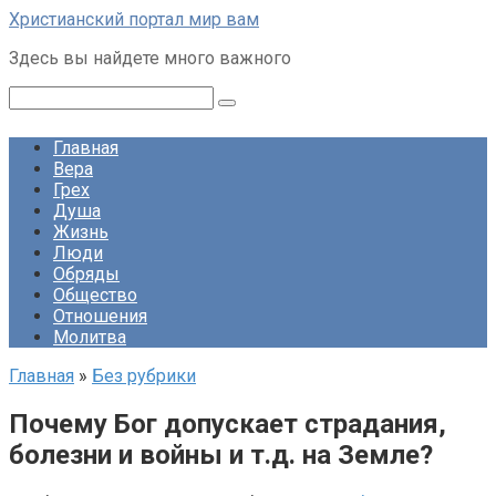
Перейти
Христианский портал мир вам
к
Здесь вы найдете много важного
контенту
Поиск:
Главная
Вера
Грех
Душа
Жизнь
Люди
Обряды
Общество
Отношения
Молитва
Главная
»
Без рубрики
Почему Бог допускает страдания,
болезни и войны и т.д. на Земле?