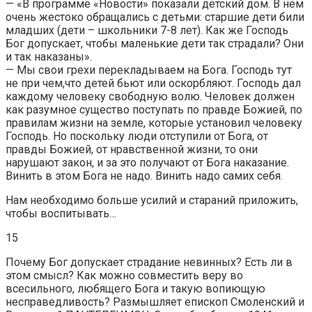
— «В программе «Новости» показали детский дом. В нем
очень жестоко обращались с детьми: старшие дети били
младших (дети – школьники 7-8 лет). Как же Господь
Бог допускает, чтобы маленькие дети так страдали? Они
и так наказаны».
— Мы свои грехи перекладываем на Бога. Господь тут
не при чем,что детей бьют или оскорбляют. Господь дал
каждому человеку свободную волю. Человек должен
как разумное существо поступать по правде Божией, по
правилам жизни на земле, которые установил человеку
Господь. Но поскольку люди отступили от Бога, от
правды Божией, от нравственной жизни, то они
нарушают закон, и за это получают от Бога наказание.
Винить в этом Бога не надо. Винить надо самих себя.
Нам необходимо больше усилий и стараний приложить,
чтобы воспитывать…
15
Почему Бог допускает страдание невинных? Есть ли в
этом смысл? Как можно совместить веру во
всесильного, любящего Бога и такую вопиющую
несправедливость? Размышляет епископ Смоленский и