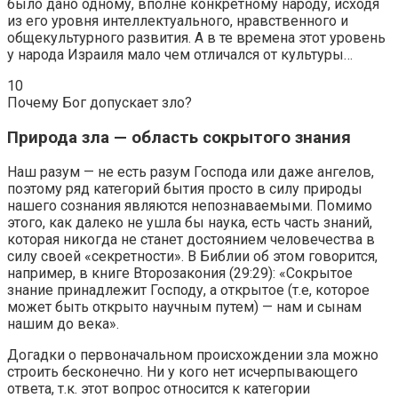
было дано одному, вполне конкретному народу, исходя
из его уровня интеллектуального, нравственного и
общекультурного развития. А в те времена этот уровень
у народа Израиля мало чем отличался от культуры…
10
Почему Бог допускает зло?
Природа зла — область сокрытого знания
Наш разум — не есть разум Господа или даже ангелов,
поэтому ряд категорий бытия просто в силу природы
нашего сознания являются непознаваемыми. Помимо
этого, как далеко не ушла бы наука, есть часть знаний,
которая никогда не станет достоянием человечества в
силу своей «секретности». В Библии об этом говорится,
например, в книге Второзакония (29:29): «Сокрытое
знание принадлежит Господу, а открытое (т.е, которое
может быть открыто научным путем) — нам и сынам
нашим до века».
Догадки о первоначальном происхождении зла можно
строить бесконечно. Ни у кого нет исчерпывающего
ответа, т.к. этот вопрос относится к категории