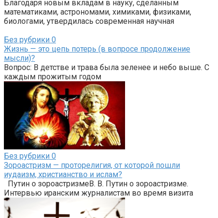
Благодаря новым вкладам в науку, сделанным
математиками, астрономами, химиками, физиками,
биологами, утвердилась современная научная
Без рубрики
0
Жизнь — это цепь потерь (в вопросе продолжение
мысли)?
Вопрос: В детстве и трава была зеленее и небо выше. С
каждым прожитым годом
Без рубрики
0
Зороастризм — проторелигия, от которой пошли
иудаизм, христианство и ислам?
Путин о зороастризмеВ. В. Путин о зороастризме.
Интервью иранским журналистам во время визита