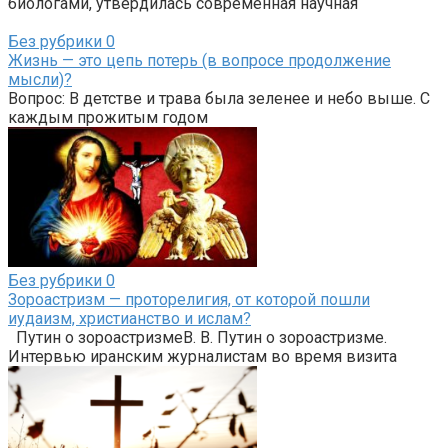
биологами, утвердилась современная научная
Без рубрики
0
Жизнь — это цепь потерь (в вопросе продолжение
мысли)?
Вопрос: В детстве и трава была зеленее и небо выше. С
каждым прожитым годом
Без рубрики
0
Зороастризм — проторелигия, от которой пошли
иудаизм, христианство и ислам?
Путин о зороастризмеВ. В. Путин о зороастризме.
Интервью иранским журналистам во время визита