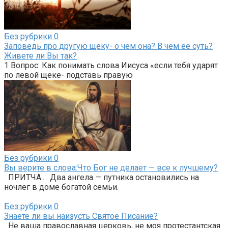
Без рубрики
0
Заповедь про другую щеку- о чем она? В чем ее суть?
Живете ли Вы так?
1 Вопрос: Как понимать слова Иисуса «если тебя ударят
по левой щеке- подставь правую
Без рубрики
0
Вы верите в слова:Что Бог не делает — все к лучшему?
ПРИТЧА.. . Два ангела — путника остановились на
ночлег в доме богатой семьи.
Без рубрики
0
Знаете ли вы наизусть Святое Писание?
Не ваша православная церковь, не моя протестантская