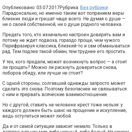
Опубликовано:
03.07.2017
Рубрика:
Без рубрики
Парадоксально, но именно таким вот попранием веры
близких люди и грешат чаще всего. Не думая о душе —
ни о своей собственной, ни о душе родного человека.
Предать того, кто изначально настроен доверять вам и
потому не ждет подвоха, гораздо проще, чем чужого.
Перефразируя классика, близкий-то и сам обманываться
рад. Тем подлее такой обман, тем труднее его простить.
У тех, кого предали, может возникнуть вопрос — а стоит
ли прощать? Можно ли рискнуть довериться снова,
поборов обиду, или лучше не стоит?
С одной стороны, солгавший однажды запросто может
сделать это снова. Поэтому безопаснее не связываться
с ним и прервать всяческие взаимоотношения.
Но с другой, ставить на человеке крест тоже нельзя: у
каждого должен быть шанс на прощение и искупление,
ведь оступиться может любой.
Да и от самой ситуации зависит немало. Только в
детстве для нас мир либо черный, либо белый. На самом