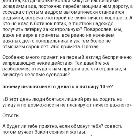
детства, когда чёрные кошки кажутся настоящими
исчадиями ада, постоянно перебегающими нам дорогу, а
соседка с пустым ведром автоматически становится
ведьмой, встреча с которой не сулит ничего хорошего. А
кто не клал в ботинок пятак, в тщетной надежде
получить пятёрку за контрольную? Повзрослев, мы,
даже не веря в приметы, всё равно не начинаем
важных дел с понедельника и уж тем более не
отмечаем сорок лет. Ибо примета. Плохая.
Особенно много примет, на первый взгляд беспричинно
запрещающих некие действия. Так давайте же
разберёмся, откуда к нам пришли все эти странные, и
зачастую нелепые суеверия?
почему нельзя ничего делать в пятницу 13-е?
«В этот день люди бояться лишний раз выходить на
улицу и по возможности не планируют ничего важного»
Ответы:
А будет ли тебе приятно, если обманут тебя? совесть
потом мучает Закон сеяния и жатвы.