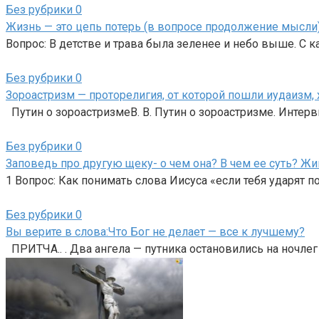
Без рубрики
0
Жизнь — это цепь потерь (в вопросе продолжение мысли
Вопрос: В детстве и трава была зеленее и небо выше. 
Без рубрики
0
Зороастризм — проторелигия, от которой пошли иудаизм, 
Путин о зороастризмеВ. В. Путин о зороастризме. Интер
Без рубрики
0
Заповедь про другую щеку- о чем она? В чем ее суть? Жи
1 Вопрос: Как понимать слова Иисуса «если тебя ударят 
Без рубрики
0
Вы верите в слова:Что Бог не делает — все к лучшему?
ПРИТЧА.. . Два ангела — путника остановились на ночлег