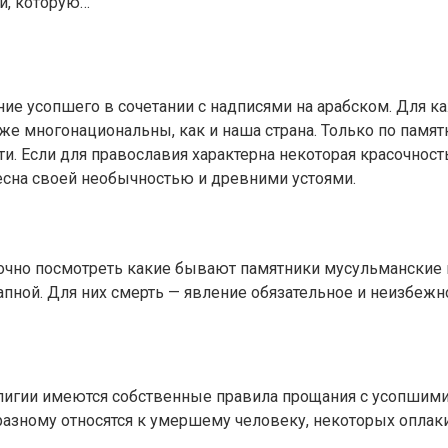
ни, которую…
ие усопшего в сочетании с надписями на арабском. Для к
е многонациональны, как и наша страна. Только по памят
. Если для православия характерна некоторая красочность
ресна своей необычностью и древними устоями.
очно посмотреть какие бывают памятники мусульманские на
ной. Для них смерть — явление обязательное и неизбежно
елигии имеются собственные правила прощания с усопшим
зному относятся к умершему человеку, некоторых оплаки