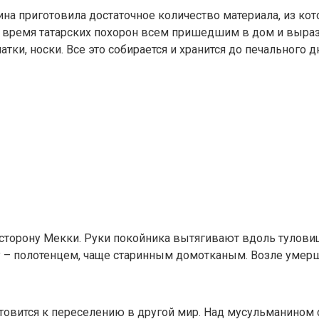
на приготовила достаточное количество материала, из кото
во время татарских похорон всем пришедшим в дом и выр
тки, носки. Все это собирается и хранится до печального д
в сторону Мекки. Руки покойника вытягивают вдоль тулови
 – полотенцем, чаще старинным домотканым. Возле умерш
овится к переселению в другой мир. Над мусульманином 