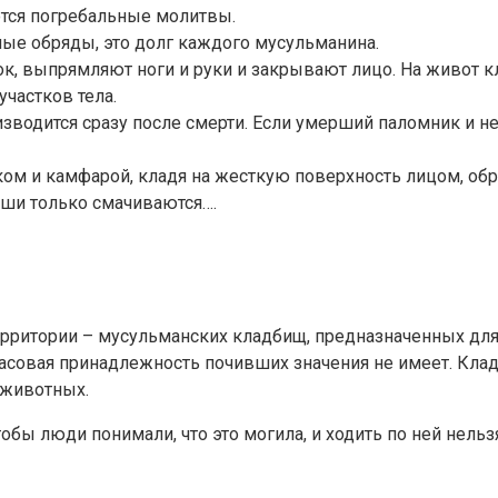
ются погребальные молитвы.
ые обряды, это долг каждого мусульманина.
 выпрямляют ноги и руки и закрывают лицо. На живот кла
частков тела.
зводится сразу после смерти. Если умерший паломник и н
м и камфарой, кладя на жесткую поверхность лицом, о
 уши только смачиваются….
рритории – мусульманских кладбищ, предназначенных для
расовая принадлежность почивших значения не имеет. Кл
 животных.
бы люди понимали, что это могила, и ходить по ней нельзя,