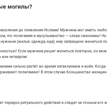
ные могилы?
аселения до появления Ислама! Мужчина мог иметь любое
ом, что полигамия и мусульманство — слова синонимы! Но 
нужным (жильё, одежда, еда), ему запрещено жениться по
анностью! Если мужчина решит жениться повторно, он може
 или четвёртая.
ами сильно растёт во время катаклизмов и войн. Когда 
ерживают полигамию! В этом случае большинство женщин с
ет порядок ритуального действия и следит за точным его 