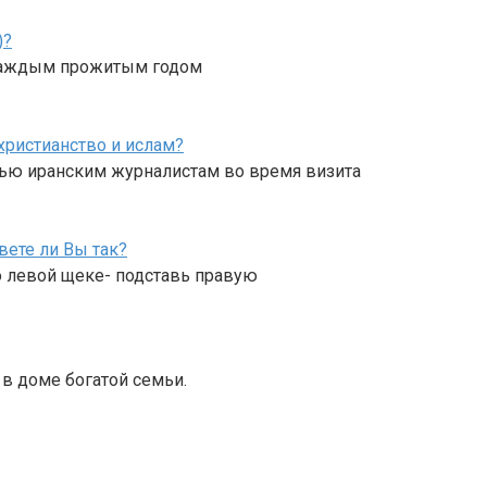
)?
С каждым прожитым годом
христианство и ислам?
вью иранским журналистам во время визита
вете ли Вы так?
по левой щеке- подставь правую
 в доме богатой семьи.