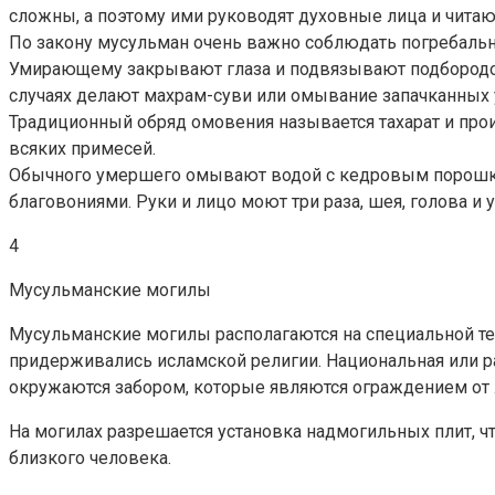
сложны, а поэтому ими руководят духовные лица и чита
По закону мусульман очень важно соблюдать погребальн
Умирающему закрывают глаза и подвязывают подбородок,
случаях делают махрам-суви или омывание запачканных у
Традиционный обряд омовения называется тахарат и прои
всяких примесей.
Обычного умершего омывают водой с кедровым порошко
благовониями. Руки и лицо моют три раза, шея, голова и
4
Мусульманские могилы
Мусульманские могилы располагаются на специальной те
придерживались исламской религии. Национальная или 
окружаются забором, которые являются ограждением от
На могилах разрешается установка надмогильных плит, что
близкого человека.