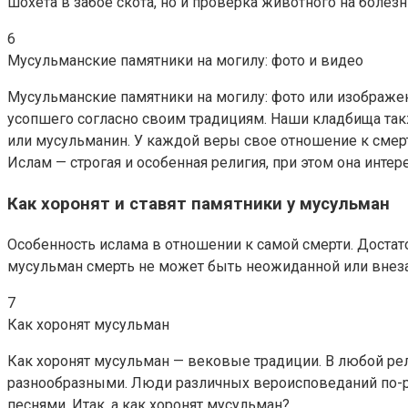
шохета в забое скота, но и проверка животного на болез
6
Мусульманские памятники на могилу: фото и видео
Мусульманские памятники на могилу: фото или изображен
усопшего согласно своим традициям. Наши кладбища такж
или мусульманин. У каждой веры свое отношение к смерти
Ислам — строгая и особенная религия, при этом она инте
Как хоронят и ставят памятники у мусульман
Особенность ислама в отношении к самой смерти. Достат
мусульман смерть не может быть неожиданной или внезап
7
Как хоронят мусульман
Как хоронят мусульман — вековые традиции. В любой р
разнообразными. Люди различных вероисповеданий по-ра
песнями. Итак, а как хоронят мусульман?