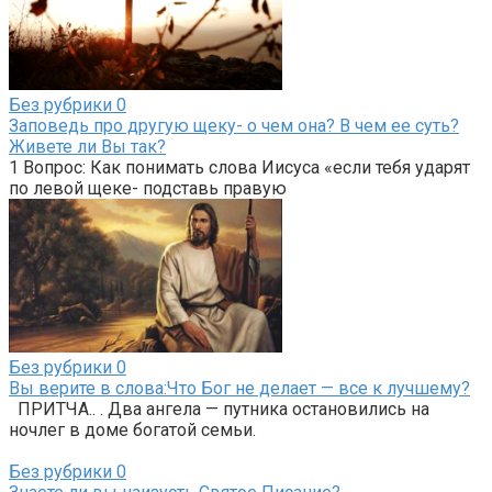
Без рубрики
0
Заповедь про другую щеку- о чем она? В чем ее суть?
Живете ли Вы так?
1 Вопрос: Как понимать слова Иисуса «если тебя ударят
по левой щеке- подставь правую
Без рубрики
0
Вы верите в слова:Что Бог не делает — все к лучшему?
ПРИТЧА.. . Два ангела — путника остановились на
ночлег в доме богатой семьи.
Без рубрики
0