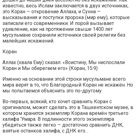
известно, весь Ислам заключается в двух источниках,
это Коран — откровение Аллаха, и Сунна —
высказывания и поступки пророка (мир ему), которые
записали его современники. И порой вызывает
удивление, как на протяжении свыше 1400 лет
мусульмане сохранили источники своей религии без
малейших искажений.
Коран
Аллах (хвала Ему) сказал: «Воистину, Мы ниспослали
Коран и Мы оберегаем его» (Коран, 15:9)
Именно на основании этой строки мусульмане всего
мира верят в то, что Благородный Коран не искажён. Но
мы попытаемся объяснить это по-другому.
Во-первых, всякий, кто хочет сравнить Коран с
оригиналом, может сделать это в Ташкентском музее, в
котором хранится экземпляр Корана времён третьего
халифа ‘Умара. В подлинности этого экземпляра
убедиться также легко — достаточно сравнить ДНК,
взятые останков халифа, с ДНК его…