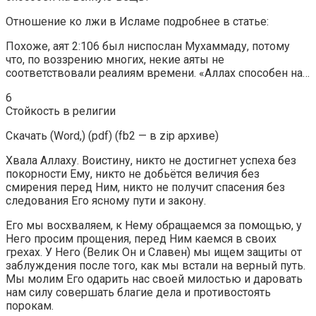
Отношение ко лжи в Исламе подробнее в статье:
Похоже, аят 2:106 был ниспослан Мухаммаду, потому
что, по воззрению многих, некие аяты не
соответствовали реалиям времени. «Аллах способен на…
6
Стойкость в религии
Скачать (Word,) (pdf) (fb2 — в zip архиве)
Хвала Аллаху. Воистину, никто не достигнет успеха без
покорности Ему, никто не добьётся величия без
смирения перед Ним, никто не получит спасения без
следования Его ясному пути и закону.
Его мы восхваляем, к Нему обращаемся за помощью, у
Него просим прощения, перед Ним каемся в своих
грехах. У Него (Велик Он и Славен) мы ищем защиты от
заблуждения после того, как мы встали на верный путь.
Мы молим Его одарить нас своей милостью и даровать
нам силу совершать благие дела и противостоять
порокам.