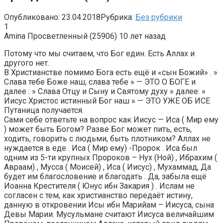
Опубликовано:
23.04.2018
Рубрика:
Без рубрики
1
Amina Просветленный (25906) 10 лет назад
Потому что мы считаем, что Бог един. Есть Аллах и
другого нет.
В Христианстве помимо Бога есть ещё и «сын Божий» . »
Слава тебе Боже наш, слава тебе » — ЭТО О БОГЕ и
далее : » Слава Отцу и Сыну и Святому духу » далее: »
Иисус Христос истинный Бог наш » — ЭТО УЖЕ ОБ ИСЕ
Путаница получается.
Сами себе ответьте на вопрос как Иисус — Иса ( Мир ему
) может быть Богом? Разве Бог может пить, есть,
ходить, говорить с людьми, быть плотником? Аллах не
нуждается в еде . Иса ( Мир ему) -Пророк . Иса был
одним из 5-ти крупных Пророков – Нух (Ной) , Ибрахим (
Авраам) , Мусса ( Моисей) , Иса ( Иисус) , Мухаммад, Да
будет им благословение и благодать . Да, забыла ещё
Иоанна Крестителя ( Юнус ибн Закария ) . Ислам не
согласен с тем, как христианство передаёт истину,
данную в откровении Исы ибн Марийам – Иисуса, сына
Девы Марии. Мусульмане считают Иисуса величайшим