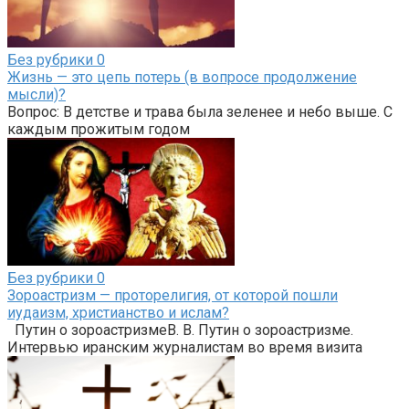
Без рубрики
0
Жизнь — это цепь потерь (в вопросе продолжение
мысли)?
Вопрос: В детстве и трава была зеленее и небо выше. С
каждым прожитым годом
Без рубрики
0
Зороастризм — проторелигия, от которой пошли
иудаизм, христианство и ислам?
Путин о зороастризмеВ. В. Путин о зороастризме.
Интервью иранским журналистам во время визита