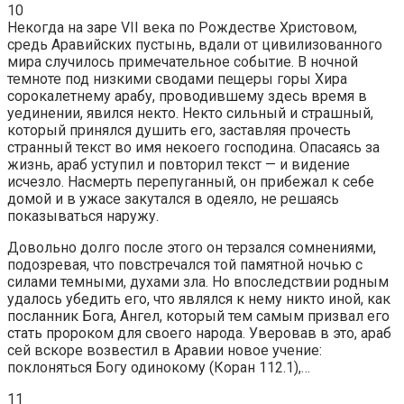
10
Некогда на заре VII века по Рождестве Христовом,
средь Аравийских пустынь, вдали от цивилизованного
мира случилось примечательное событие. В ночной
темноте под низкими сводами пещеры горы Хира
сорокалетнему арабу, проводившему здесь время в
уединении, явился некто. Некто сильный и страшный,
который принялся душить его, заставляя прочесть
странный текст во имя некоего господина. Опасаясь за
жизнь, араб уступил и повторил текст — и видение
исчезло. Насмерть перепуганный, он прибежал к себе
домой и в ужасе закутался в одеяло, не решаясь
показываться наружу.
Довольно долго после этого он терзался сомнениями,
подозревая, что повстречался той памятной ночью с
силами темными, духами зла. Но впоследствии родным
удалось убедить его, что являлся к нему никто иной, как
посланник Бога, Ангел, который тем самым призвал его
стать пророком для своего народа. Уверовав в это, араб
сей вскоре возвестил в Аравии новое учение:
поклоняться Богу одинокому (Коран 112.1),…
11