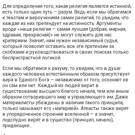
Для определения того, какая религия является истинной,
есть только один путь — разум. Ведь если мы обратимся
к текстам и вероучениям самих религий, то увидим, что
каждая из них претендует на истинность. Аргументы
вроде «наша религия — самая лучшая (добрая, мирная,
здравая, прекрасная)» не могут служить для нас
критерием. Значит, нам нужен независимый судья,
который позволит оставить все эти претензии за
скобками и руководствоваться в своих поисках только
беспристрастной логикой.
Если мы обратимся к разуму, то увидим, что в душе
каждого человека естественным образом присутствует
вера в Единого Бога — независимо от того, осознаёт её
он сам или нет. Каждый из людей верит в
существование высшего благого начала, тем или иным
образом сотворившего мир и управляющего им. Даже
материалисты убеждены в наличии такого принципа,
только называют его «материей». Атеисты также верят
в упорядоченное строение вселенной — а значит,
подспудно верят и в существо (принцип, начало),
придающее…