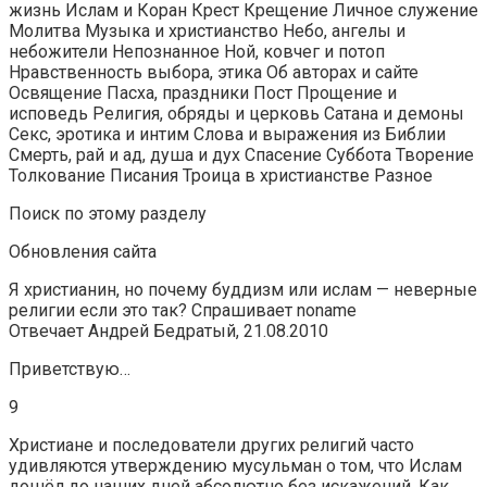
жизнь Ислам и Коран Крест Крещение Личное служение
Молитва Музыка и христианство Небо, ангелы и
небожители Непознанное Ной, ковчег и потоп
Нравственность выбора, этика Об авторах и сайте
Освящение Пасха, праздники Пост Прощение и
исповедь Религия, обряды и церковь Сатана и демоны
Секс, эротика и интим Слова и выражения из Библии
Смерть, рай и ад, душа и дух Спасение Суббота Творение
Толкование Писания Троица в христианстве Разное
Поиск по этому разделу
Обновления сайта
Я христианин, но почему буддизм или ислам — неверные
религии если это так? Спрашивает noname
Отвечает Андрей Бедратый, 21.08.2010
Приветствую…
9
Христиане и последователи других религий часто
удивляются утверждению мусульман о том, что Ислам
дошёл до наших дней абсолютно без искажений. Как