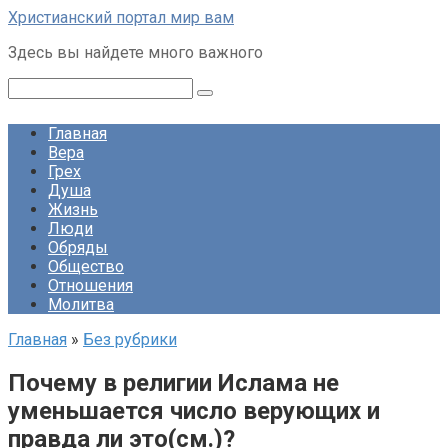
Перейти
Христианский портал мир вам
к
Здесь вы найдете много важного
контенту
Поиск:
Главная
Вера
Грех
Душа
Жизнь
Люди
Обряды
Общество
Отношения
Молитва
Главная
»
Без рубрики
Почему в религии Ислама не
уменьшается число верующих и
правда ли это(см.)?