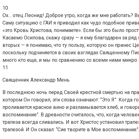
10
Ох… отец Леонид! Доброе утро, когда же мне работать? Вы
Саму ситуацию с ГАИ я приводил как чудо подобное приве
«это Кровь Христова, понимаете». Если бы это было прос
Касаемо Осипова, скажу сразу — я ему благодарен за ря
вторых — я понимаю, что ту пользу, которую он принес Це
поскольку подчиняется в своих взглядах Священному Пис
много кто еще, и мы по сравнению со всеми ними микро 
11
Священник Александр Мень
В последнюю ночь перед Своей крестной смертью на празд
котором Он говорил, эти слова означают: “Это Я”. Когда г
проливается красное вино и разламывается хлеб, и говори
воспоминание”. В древности считалось, что, когда челов
трапеза всегда сливались. И вот Христос установил трап
трапезой. И Он сказал: “Сие творите в Мое воспоминание”