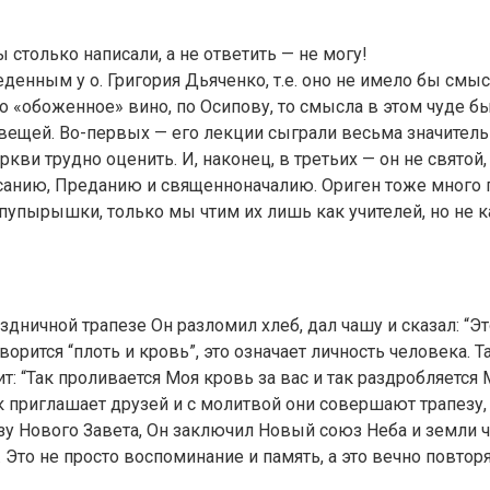
 столько написали, а не ответить — не могу!
денным у о. Григория Дьяченко, т.е. оно не имело бы смы
то «обоженное» вино, по Осипову, то смысла в этом чуде б
д вещей. Во-первых — его лекции сыграли весьма значител
ркви трудно оценить. И, наконец, в третьих — он не святой
анию, Преданию и священноначалию. Ориген тоже много по
пупырышки, только мы чтим их лишь как учителей, но не к
ничной трапезе Он разломил хлеб, дал чашу и сказал: “Эт
оворится “плоть и кровь”, это означает личность человека.
т: “Так проливается Моя кровь за вас и так раздробляется 
ек приглашает друзей и с молитвой они совершают трапезу
езу Нового Завета, Он заключил Новый союз Неба и земли 
. Это не просто воспоминание и память, а это вечно повтор