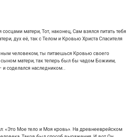
 сосцами матери, Тот, наконец, Сам взялся питать тебя
ери, дух её, так с Телом и Кровью Христа Спасителя
ховным человеком, ты питаешься Кровью своего
л сыном матери, так теперь был бы чадом Божиим,
 – и соделался наследником…
л: «Это Мое тело и Моя кровь». На древнееврейском
ь человека. Таков был способ выражения. И вот Он