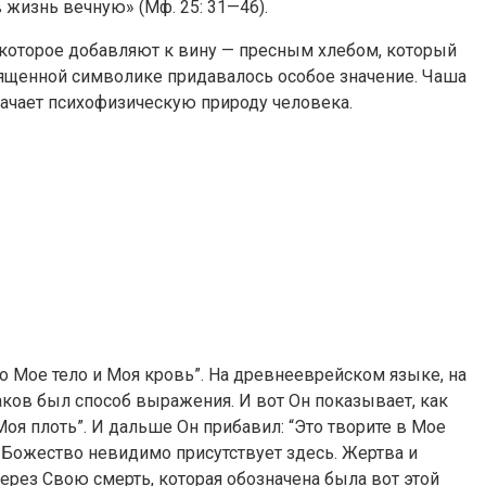
в жизнь вечную» (Мф. 25: 31—46).
 которое добавляют к вину — пресным хлебом, который
священной символике придавалось особое значение. Чаша
значает психофизическую природу человека.
о Мое тело и Моя кровь”. На древнееврейском языке, на
 Таков был способ выражения. И вот Он показывает, как
Моя плоть”. И дальше Он прибавил: “Это творите в Мое
, Божество невидимо присутствует здесь. Жертва и
через Свою смерть, которая обозначена была вот этой