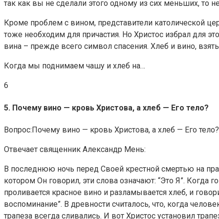
так как вы не сделали этого одному из сих меньших, то н
Кроме проблем с вином, представители католической це
тоже необходим для причастия. Но Христос избрал для эт
вина – прежде всего символ спасения. Хлеб и вино, взят
Когда мы поднимаем чашу и хлеб на…
6
5. Почему вино — кровь Христова, а хлеб — Его тело?
Вопрос:Почему вино — кровь Христова, а хлеб — Его тело?
Отвечает священник Александр Мень:
В последнюю ночь перед Своей крестной смертью на празд
котором Он говорил, эти слова означают: “Это Я”. Когда г
проливается красное вино и разламывается хлеб, и говори
воспоминание”. В древности считалось, что, когда челов
трапеза всегда сливались. И вот Христос установил трап