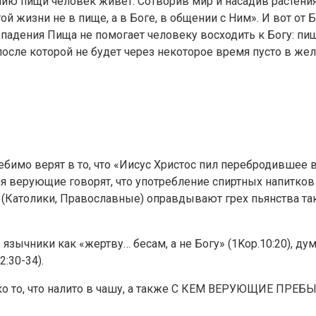
ию пищи человек живет. Сотворив мир и насадив растения 
ой жизни не в пище, а в Боге, в общении с Ним». И вот от 
хопадения Пища не помогает человеку восходить к Богу: пищ
 после которой не будет через некоторое время пусто в же
лебимо верят в то, что «Иисус Христос пил перебродивше
рующие говорят, что употребление спиртных напитков за
Католики, Православные) оправдывают грех пьянства таким
зычники как «жертву… бесам, а не Богу» (1Kop.10:20), дума
2:30-34).
лько то, что налито в чашу, а также С КЕМ ВЕРУЮЩИЕ ПРЕ