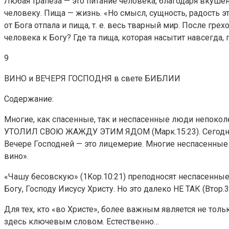
Любая трапеза — это питание человека, благодаря вкушен
человеку. Пища — жизнь. «Но смысл, сущность, радость эт
от Бога отпала и пища, т. е. весь тварный мир. После гре
человека к Богу? Где та пища, которая насытит навсегда,
9
ВИНО и ВЕЧЕРЯ ГОСПОДНЯ в свете БИБЛИИ
Содержание:
Многие, как спасенные, так и неспасенные люди непоко
УТОЛИЛ СВОЮ ЖАЖДУ ЭТИМ ЯДОМ (Марк.15:23). Сегодня ве
Вечере Господней — это лицемерие. Многие неспасенные (
вино».
«Чашу бесовскую» (1Kop.10:21) преподносят неспасенные я
Богу, Господу Иисусу Христу. Но это далеко НЕ ТАК (Втор.3
Для тех, кто «во Христе», более важным является не то
здесь ключевым словом. Естественно…