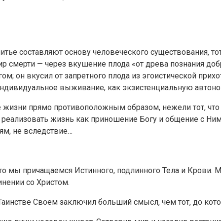
 питье составляют основу человеческого существования, то
 смерти — через вкушение плода «от древа познания добр
м; он вкусил от запретного плода из эгоистической прихо
 индивидуальное выживание, как экзистенциальную автон
е жизни прямо противоположным образом, нежели тот, чт
реализовать жизнь как приношение Богу и общение с Ним.
ям, не вследствие…
что мы причащаемся Истинного, подлинного Тела и Крови. 
инении со Христом.
в Таинстве Своем заключил больший смысл, чем тот, до кот