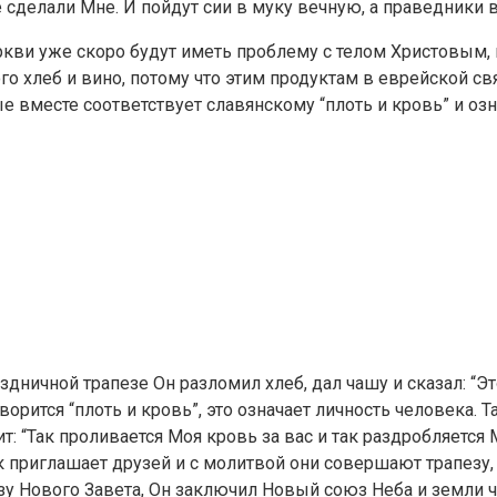
е сделали Мне. И пойдут сии в муку вечную, а праведники 
ркви уже скоро будут иметь проблему с телом Христовым,
ого хлеб и вино, потому что этим продуктам в еврейской 
ые вместе соответствует славянскому “плоть и кровь” и о
ничной трапезе Он разломил хлеб, дал чашу и сказал: “Эт
оворится “плоть и кровь”, это означает личность человека.
т: “Так проливается Моя кровь за вас и так раздробляется 
ек приглашает друзей и с молитвой они совершают трапезу
езу Нового Завета, Он заключил Новый союз Неба и земли 