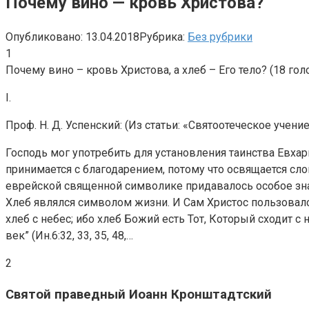
Почему вино — кровь Христова?
Опубликовано:
13.04.2018
Рубрика:
Без рубрики
1
Почему вино – кровь Христова, а хлеб – Его тело? (18 голо
I.
Проф. Н. Д. Успенский: (Из статьи: «Святоотеческое уче
Господь мог употребить для установления таинства Евха
принимается с благодарением, потому что освящается слов
еврейской священной символике придавалось особое зн
Хлеб являлся символом жизни. И Сам Христос пользовался
хлеб с небес; ибо хлеб Божий есть Тот, Который сходит 
век” (Ин.6:32, 33, 35, 48,…
2
Святой праведный Иоанн Кронштадтский