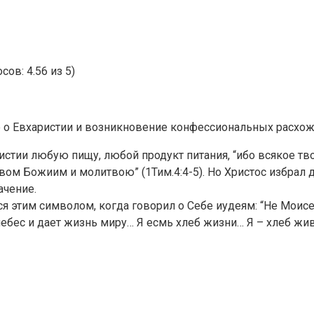
сов: 4.56 из 5)
ние о Евхаристии и возникновение конфессиональных расхо
ристии любую пищу, любой продукт питания, “ибо всякое т
ом Божиим и молитвою” (1Тим.4:4-5). Но Христос избрал дл
ачение.
 этим символом, когда говорил о Себе иудеям: “Не Моисей
с небес и дает жизнь миру… Я есмь хлеб жизни… Я – хлеб ж