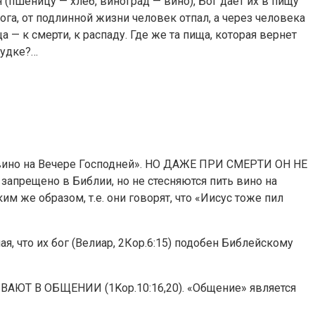
(пшеницу — хлеб, виноград — вино), Бог дает их в пищу
Бога, от подлинной жизни человек отпал, а через человека
а — к смерти, к распаду. Где же та пища, которая вернет
лудке?…
е вино на Вечере Господней». НО ДАЖЕ ПРИ СМЕРТИ ОН НЕ
прещено в Библии, но не стесняются пить вино на
 же образом, т.е. они говорят, что «Иисус тоже пил
я, что их бог (Велиар, 2Кор.6:15) подобен Библейскому
БЫВАЮТ В ОБЩЕНИИ (1Kop.10:16,20). «Общение» является