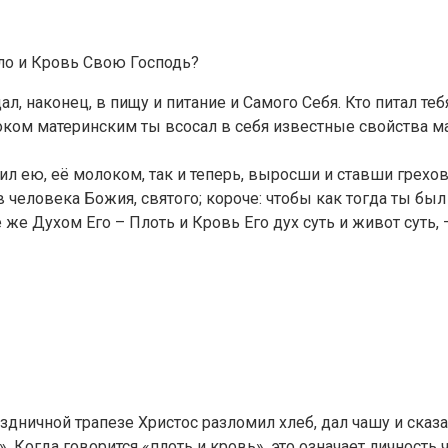
ело и Кровь Свою Господь?
л, наконец, в пищу и питание и Самого Себя. Кто питал тебя
ком материнским ты всосал в себя известные свойства мат
ил ею, её молоком, так и теперь, выросши и ставши гре
 человека Божия, святого; короче: чтобы как тогда ты бы
е Духом Его – Плоть и Кровь Его дух суть и живот суть,
дничной трапезе Христос разломил хлеб, дал чашу и сказа
Я». Когда говорится «плоть и кровь», это означает личност