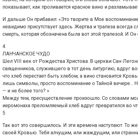
показывает, как проливается красное вино и разламываетс
И дальше Он прибавил: «Это творите в Мое воспоминание»
невидимо присутствует здесь. Жертва и трапеза всегда с
смерть, которая обозначена была вот этой трапезой. И Он
4
ЛАНЧАНСКОЕ ЧУДО
Шел VIII век от Рождества Христова. В церкви Сан-Легон
священников, служившего в тот день литургию, вдруг во
что хлеб перестает быть хлебом, а вино становится Кров
лишь символы, просто воспоминание о Тайной вечере… Не
— и не более того? »
Между тем, пресуществление произошло. Со словами мол
иеромонаха преломляемый хлеб вдруг превратился во что-
5
Так вот это совершилось. И эти времена наступают. То же
своей Кровью. Тебя алчущим, или жаждущим, или странник