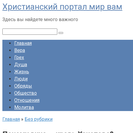
Христианский портал мир вам
Перейти
к
Здесь вы найдете много важного
контенту
Поиск:
Главная
Вера
Грех
Душа
Жизнь
Люди
Обряды
Общество
Отношения
Молитва
Главная
»
Без рубрики