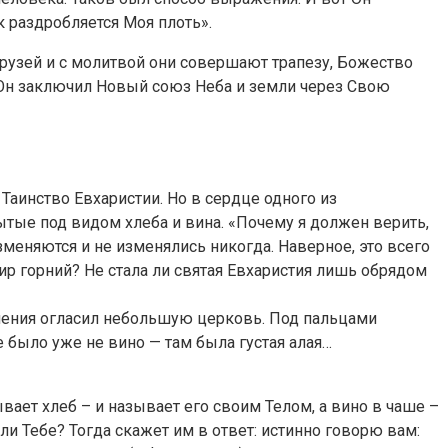
к раздробляется Моя плоть».
друзей и с молитвой они совершают трапезу, Божество
, Он заключил Новый союз Неба и земли через Свою
Таинство Евхаристии. Но в сердце одного из
ытые под видом хлеба и вина. «Почему я должен верить,
зменяются и не изменялись никогда. Наверное, это вceгo
р горний? Не стала ли святая Евхаристия лишь обрядом
мления огласил небольшую церковь. Под пальцами
е было уже не вино — там была густая алая…
ывает хлеб – и называет его своим Телом, а вино в чаше –
ли Тебе? Тогда скажет им в ответ: истинно говорю вам: