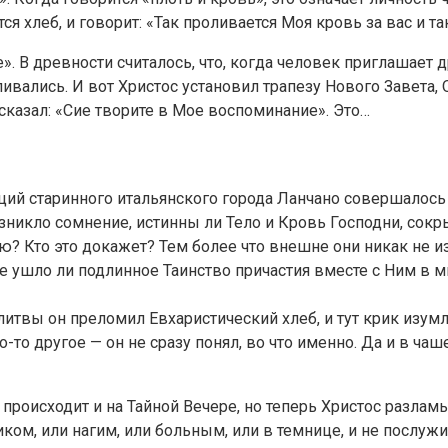
я хлеб, и говорит: «Так проливается Моя кровь за вас и та
. В древности считалось, что, когда человек приглашает 
ливались. И вот Христос установил трапезу Нового Завета
 сказал: «Сие творите в Мое воспоминание». Это…
ций старинного итальянского города Ланчано совершалось 
зникло сомнение, истинны ли Тело и Кровь Господни, сокр
ью? Кто это докажет? Тем более что внешне они никак не и
 ушло ли подлинное Таинство причастия вместе с Ним в ми
итвы он преломил Евхаристический хлеб, и тут крик изу
то другое — он не сразу понял, во что именно. Да и в чаш
 происходит и на Тайной Вечере, но теперь Христос разлам
ом, или нагим, или больным, или в темнице, и не послужи