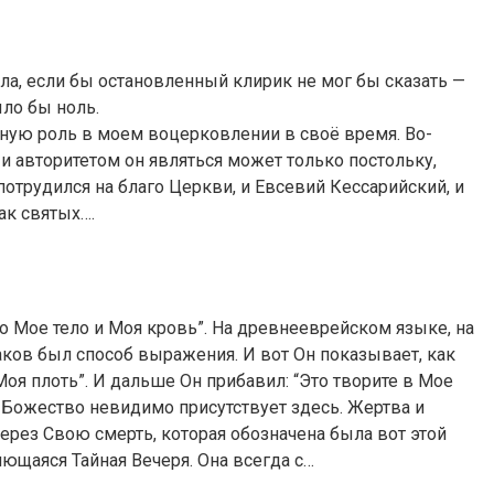
сла, если бы остановленный клирик не мог бы сказать —
ыло бы ноль.
ьную роль в моем воцерковлении в своё время. Во-
, и авторитетом он являться может только постольку,
трудился на благо Церкви, и Евсевий Кессарийский, и
ак святых….
о Мое тело и Моя кровь”. На древнееврейском языке, на
 Таков был способ выражения. И вот Он показывает, как
Моя плоть”. И дальше Он прибавил: “Это творите в Мое
, Божество невидимо присутствует здесь. Жертва и
через Свою смерть, которая обозначена была вот этой
яющаяся Тайная Вечеря. Она всегда с…