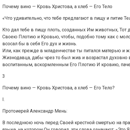
Почему вино — Кровь Христова, а хлеб — Его Тело
«Что удивительно, что тебе предлагают в пищу и питие Т
Кто дал тебе в пищу плоть, созданных Им животных, Тот да
Своею Плотию и Кровью, чтобы, подобно тому как с моло
всосал бы в себя Его дух и жизнь.
Или, как прежде в младенчестве ты питался матерью и ж
Жизнодавца, дабы чрез то был жив и возрастал духовно в
воспитанным, вскормленным Его Плотию И кровию, паче ж
3
Почему вино — Кровь Христова, а хлеб — Его Тело?
I.
Протоиерей Александр Мень:
В последнюю ночь перед Своей крестной смертью на праз
языке, на котором Он говорил, эти слова означают: «Это 