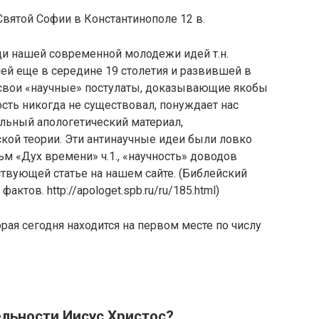
Святой Софии в Константинополе 12 в.
ди нашей современной молодежи идей т.н.
й еще в середине 19 столетия и развившей в
 свои «научные» постулаты, доказывающие якобы
ность никогда не существовал, понуждает нас
льный апологетический материал,
ой теории. Эти антинаучные идеи были ловко
м «Дух времени» ч.1., «научность» доводов
твующей статье на нашем сайте. (Библейский
тов. http://apologet.spb.ru/ru/185.html)
рая сегодня находится на первом месте по числу
льности Иисус Христос?