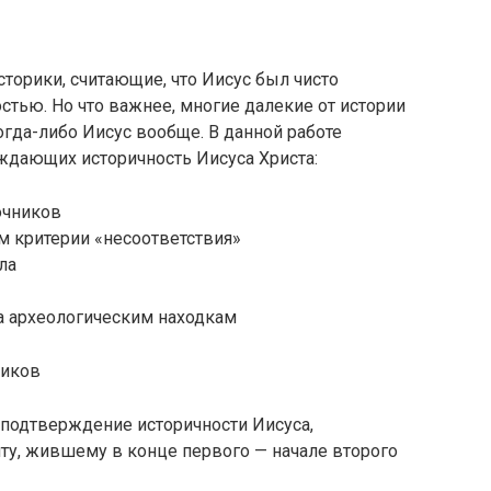
сторики, считающие, что Иисус был чисто
ью. Но что важнее, многие далекие от истории
гда-либо Иисус вообще. В данной работе
ждающих историчность Иисуса Христа:
очников
м критерии «несоответствия»
ла
а археологическим находкам
ников
в подтверждение историчности Иисуса,
ту, жившему в конце первого — начале второго