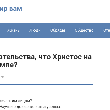
ир вам
Жизнь
Люди
Обряды
Общество
От
тельства, что Христос на
емле?
ики
орическим лицом?
 Научные доказательства ученых.