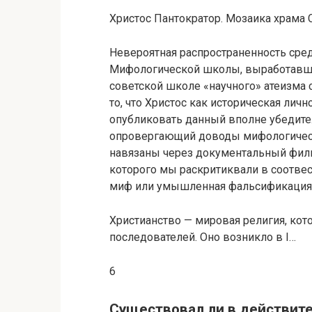
Христос Пантократор. Мозаика храма 
Невероятная распространенность сре
Мифологической школы, выработавше
советской школе «научного» атеизма
то, что Христос как историческая лич
опубликовать данный вполне убедите
опровергающий доводы мифологическ
навязаны через документальный филь
которого мы раскритиквали в соотвес
миф или умышленная фальсификация фак
Христианство — мировая религия, кото
последователей. Оно возникло в I…
6
Существовал ли в действите