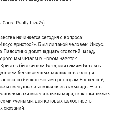
 Christ Really Live?»)
нства начинается сегодня с вопроса:
исус Христос?». Был ли такой человек, Иисус,
 Палестине девятнадцать столетий назад,
торого мы читаем в Новом Завете?
 Христос был сыном Бога, или самим Богом в
здателем бесчисленных миллионов солнц и
санных по бесконечным просторам Вселенной,
оле и послушно выполняли его команды — это
езависимыми мыслителями мира, полагавшимися
, всеми учеными, для которых целостность
 сказаний.