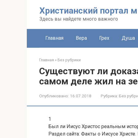
Перейти
Христианский портал м
к
контенту
Здесь вы найдете много важного
Главная
Вера
Грех
Душа
Главная
»
Без рубрики
Существуют ли доказа
самом деле жил на з
Опубликовано:
16.07.2018
Рубрика:
Без рубр
1
Был ли Иисус Христос реальным ист
Раздел сайта: Факты о Иисусе Христе.