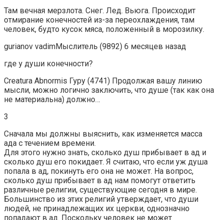
Там вечная мерзлота. Снег. Лед. Вьюга. Происходит
отмирание конечностей из-за переохлаждения, там
человек, будто кусок мяса, положенный в морозилку.
gurianov vadimМыслитель (9892) 6 месяцев назад
где у души конечности?
Creatura Abnormis Гуру (4741) Продолжая вашу линию
мысли, можно логично заключить, что душе (так как она
не материальна) должно…
3
Сначала мы должны выяснить, как изменяется масса
ада с течением времени.
Для этого нужно знать, сколько душ прибывает в ад и
сколько душ его покидает. Я считаю, что если уж душа
попала в ад, покинуть его она не может. На вопрос,
сколько душ прибывает в ад нам помогут ответить
различные религии, существующие сегодня в мире.
Большинство из этих религий утверждает, что души
людей, не принадлежащих их церкви, однозначно
попадают в ад. Поскольку человек не может