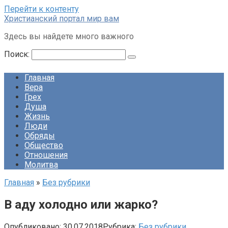
Перейти к контенту
Христианский портал мир вам
Здесь вы найдете много важного
Поиск:
Главная
Вера
Грех
Душа
Жизнь
Люди
Обряды
Общество
Отношения
Молитва
Главная
»
Без рубрики
В аду холодно или жарко?
Опубликовано:
30.07.2018
Рубрика:
Без рубрики