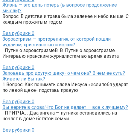
Жизнь — это цепь потерь (в вопросе продолжение
мысли)?
Вопрос: В детстве и трава была зеленее и небо выше. С
каждым прожитым годом
Без рубрики
0
Зороастризм — проторелигия, от которой пошли
иудаизм, христианство и ислам?
Путин о зороастризмеВ. В. Путин о зороастризме.
Интервью иранским журналистам во время визита
Без рубрики
0
Заповедь про другую щеку- о чем она? В чем ее суть?
Живете ли Вы так?
1 Вопрос: Как понимать слова Иисуса «если тебя ударят
по левой щеке- подставь правую
Без рубрики
0
Вы верите в слова:Что Бог не делает — все к лучшему?
ПРИТЧА.. . Два ангела — путника остановились на
ночлег в доме богатой семьи.
Без рубрики
0