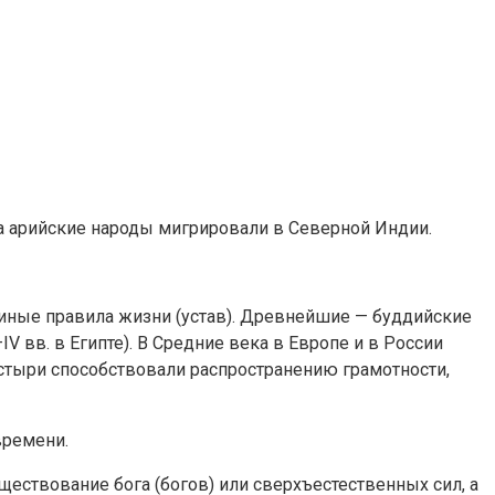
гда арийские народы мигрировали в Северной Индии.
диные правила жизни (устав). Древнейшие — буддийские
IV вв. в Египте). В Средние века в Европе и в России
тыри способствовали распространению грамотности,
времени.
ествование бога (богов) или сверхъестественных сил, а