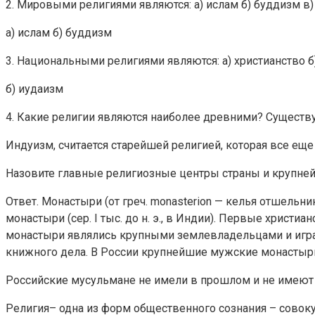
2. Мировыми религиями являются: а) ислам б) буддизм в)
а) ислам б) буддизм
3. Национальными религиями являются: а) христианство б
б) иудаизм
4. Какие религии являются наиболее древними? Существу
Индуизм, считается старейшей религией, которая все еще
Назовите главные религиозные центры страны и крупне
Ответ. Монастыри (от греч. monasterion — келья отшель
монастыри (сер. I тыс. до н. э., в Индии). Первые христи
монастыри являлись крупными землевладельцами и игра
книжного дела. В России крупнейшие мужские монастыр
Российские мусульмане не имели в прошлом и не имеют с
Религия– одна из форм общественного сознания – совоку