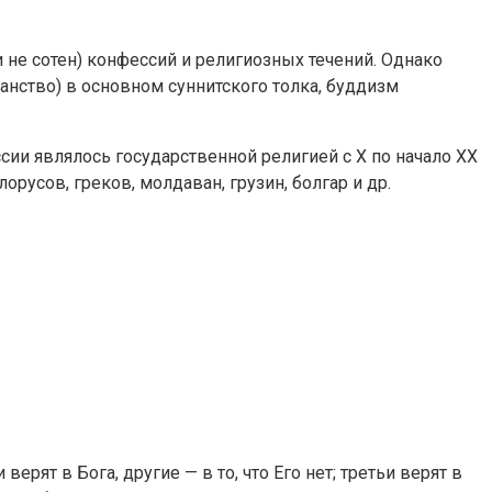
 не сотен) конфессий и религиозных течений. Однако
анство) в основном суннитского толка, буддизм
ии являлось государственной религией с X по начало XX
усов, греков, молдаван, грузин, болгар и др.
ят в Бога, другие — в то, что Его нет; третьи верят в