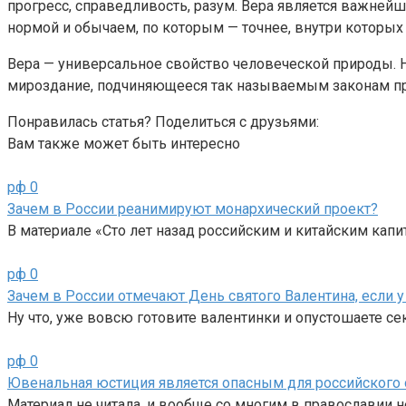
прогресс, справедливость, разум. Вера является важней
нормой и обычаем, по которым — точнее, внутри которых 
Вера — универсальное свойство человеческой природы. Н
мироздание, подчиняющееся так называемым законам п
Понравилась статья? Поделиться с друзьями:
Вам также может быть интересно
рф
0
Зачем в России реанимируют монархический проект?
В материале «Сто лет назад российским и китайским кап
рф
0
Зачем в России отмечают День святого Валентина, если у 
Ну что, уже вовсю готовите валентинки и опустошаете с
рф
0
Ювенальная юстиция является опасным для российского
Материал не читала, и вообще со многим в православии не