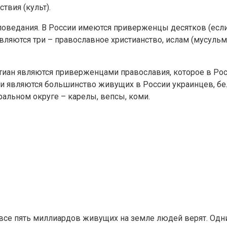
твия (культ).
поведания. В России имеются приверженцы десятков (если
ляются три – православное христианство, ислам (мусульм
иан являются приверженцами православия, которое в Росс
являются большинство живущих в России украинцев, белор
льном округе – карелы, вепсы, коми.
е пять миллиардов живущих на земле людей верят. Одни вер