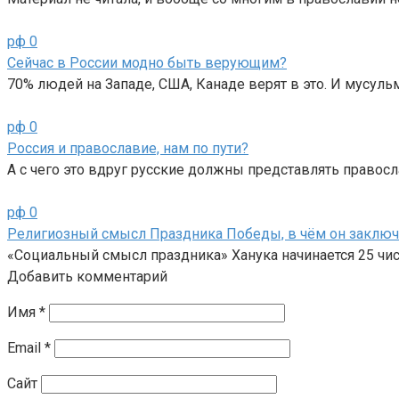
рф
0
Сейчас в России модно быть верующим?
70% людей на Западе, США, Канаде верят в это. И мусул
рф
0
Россия и православие, нам по пути?
А с чего это вдруг русские должны представлять правос
рф
0
Религиозный смысл Праздника Победы, в чём он заключ
«Социальный смысл праздника» Ханука начинается 25 чис
Добавить комментарий
Имя
*
Email
*
Сайт