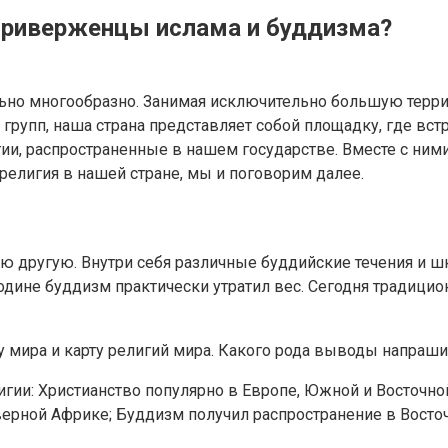
 приверженцы ислама и буддизма?
ьно многообразно. Занимая исключительно большую терри
рупп, наша страна представляет собой площадку, где встр
гии, распространенные в нашем государстве. Вместе с ним
 религия в нашей стране, мы и поговорим далее.
кую другую. Внутри себя различные буддийские течения и
одине буддизм практически утратил вес. Сегодня традиц
 мира и карту религий мира. Какого рода выводы напраши
гии: Христианство популярно в Европе, Южной и Восточно
верной Африке; Буддизм получил распространение в Восточ