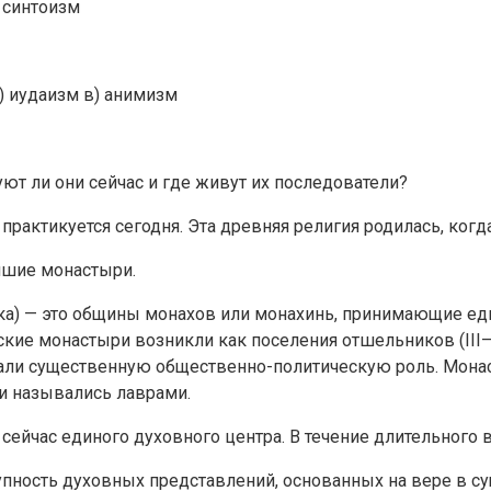
 синтоизм
) иудаизм в) анимизм
ют ли они сейчас и где живут их последователи?
 практикуется сегодня. Эта древняя религия родилась, ко
йшие монастыри.
ника) — это общины монахов или монахинь, принимающие е
анские монастыри возникли как поселения отшельников (III—
ли существенную общественно-политическую роль. Монас
и назывались лаврами.
ейчас единого духовного центра. В течение длительного 
пность духовных представлений, основанных на вере в сущ