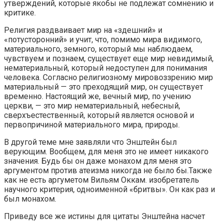
утверждений, которые якобы не подлежат сомнению и
критике.
Религия раздваивает мир на «здешний» и
«потусторонний» и учит, что, помимо мира видимого,
материального, земного, который мы наблюдаем,
чувствуем и познаем, существует еще мир невидимый,
нематериальный, который недоступен для понимания
человека. Согласно религиозному мировоззрению мир
материальный — это преходящий мир, он существует
временно. Настоящий же, вечный мир, по учению
церкви, — это мир нематериальный, небесный,
сверхъестественный, который является основой и
первопричиной материального мира, природы.
В другой теме мне заявляли что Энштейн был
верующим. Вообщем, для меня это не имеет никакого
значения. Будь бы он даже монахом для меня это
аргументом против атеизма никогда не было бы.Также
как не есть аргуметом Вильям Оккам. изобретатель
научного критерия, одноименной «бритвы». Он как раз и
был монахом.
Приведу все же истины для цитаты Энштейна насчет