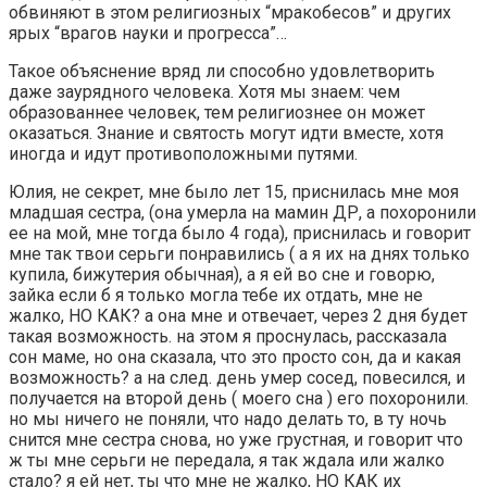
обвиняют в этом религиозных “мракобесов” и других
ярых “врагов науки и прогресса”…
Такое объяснение вряд ли способно удовлетворить
даже заурядного человека. Хотя мы знаем: чем
образованнее человек, тем религиознее он может
оказаться. Знание и святость могут идти вместе, хотя
иногда и идут противоположными путями.
Юлия, не секрет, мне было лет 15, приснилась мне моя
младшая сестра, (она умерла на мамин ДР, а похоронили
ее на мой, мне тогда было 4 года), приснилась и говорит
мне так твои серьги понравились ( а я их на днях только
купила, бижутерия обычная), а я ей во сне и говорю,
зайка если б я только могла тебе их отдать, мне не
жалко, НО КАК? а она мне и отвечает, через 2 дня будет
такая возможность. на этом я проснулась, рассказала
сон маме, но она сказала, что это просто сон, да и какая
возможность? а на след. день умер сосед, повесился, и
получается на второй день ( моего сна ) его похоронили.
но мы ничего не поняли, что надо делать то, в ту ночь
снится мне сестра снова, но уже грустная, и говорит что
ж ты мне серьги не передала, я так ждала или жалко
стало? я ей нет, ты что мне не жалко, НО КАК их