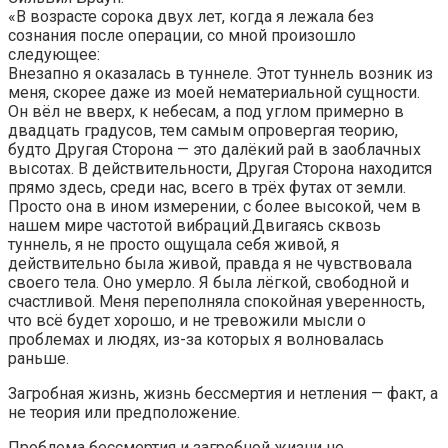
«В возрасте сорока двух лет, когда я лежала без
сознания после операции, со мной произошло
следующее:
Внезапно я оказалась в туннеле. Этот туннель возник из
меня, скорее даже из моей нематериальной сущности.
Он вёл не вверх, к небесам, а под углом примерно в
двадцать градусов, тем самым опровергая теорию,
будто Другая Сторона — это далёкий рай в заоблачных
высотах. В действительности, Другая Сторона находится
прямо здесь, среди нас, всего в трёх футах от земли.
Просто она в ином измерении, с более высокой, чем в
нашем мире частотой вибраций.Двигаясь сквозь
туннель, я не просто ощущала себя живой, я
действительно была живой, правда я не чувствовала
своего тела. Оно умерло. Я была лёгкой, свободной и
счастливой. Меня переполняла спокойная уверенность,
что всё будет хорошо, и не тревожили мысли о
проблемах и людях, из-за которых я волновалась
раньше.
Загробная жизнь, жизнь бессмертия и нетления — факт, а
не теория или предположение.
Проблема бессмертия и загробной жизни не