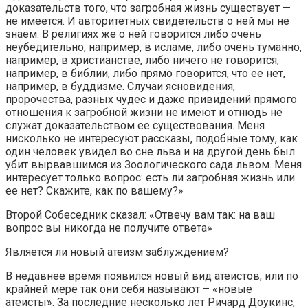
доказательств того, что загробная жизнь существует —
не имеется. И авторитетных свидетельств о ней мы не
знаем. В религиях же о ней говорится либо очень
неубедительно, например, в исламе, либо очень туманно,
например, в христианстве, либо ничего не говорится,
например, в библии, либо прямо говорится, что ее нет,
например, в буддизме. Случаи ясновидения,
пророчества, разных чудес и даже привидений прямого
отношения к загробной жизни не имеют и отнюдь не
служат доказательством ее существования. Меня
нисколько не интересуют рассказы, подобные тому, как
один человек увидел во сне льва и на другой день был
убит вырвавшимся из Зоологического сада львом. Меня
интересует только вопрос: есть ли загробная жизнь или
ее нет? Скажите, как по вашему?»
Второй Собеседник сказал: «Отвечу вам так: на ваш
вопрос вы никогда не получите ответа»
Является ли новый атеизм заблуждением?
В недавнее время появился новый вид атеистов, или по
крайней мере так они себя называют – «новые
атеисты». За последние несколько лет Ричард Доукинс,