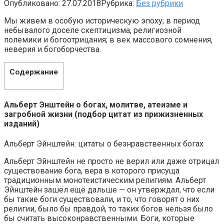
Опубликовано:
27.07.2018
Рубрика:
Без рубрики
Мы живем в особую историческую эпоху; в период
небывалого доселе скептицизма, религиозной
полемики и богоотрицания; в век массового сомнения,
неверия и богоборчества.
Содержание
Альберт Энштейн о богах, молитве, атеизме и
загробной жизни (подбор цитат из прижизненных
изданий)
Альберт Эйнштейн: цитаты о безнравственных богах
Альберт Эйнштейн не просто не верил или даже отрицал
существование бога, вера в которого присуща
традиционным монотеистическим религиям. Альберт
Эйнштейн зашёл ещё дальше — он утверждал, что если
бы такие боги существовали, и то, что говорят о них
религии, было бы правдой, то таких богов нельзя было
бы считать высоконравственными. Боги, которые