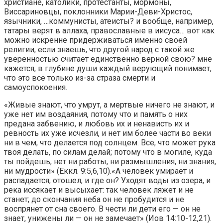
христиане, католики, протестанты, мормоны,
Виссариновцы, поклонники Марии-Деви-Христос,
язычники, …коммунисты, атеисты? и вообще, например,
татары верят в аллаха, православные в иисуса… вот как
можно искренне придерживаться именно своей
религии, если знаешь, что другой народ с такой же
уверенностью считает единственно верной свою? мне
кажется, в глубине души каждый верующий понимает,
что это всё только из-за страза смерти и
самоуспокоения.
«Живые знают, что умрут, а мертвые ничего не знают, и
уже нет им воздаяния, потому что и память о них
предана забвению, и любовь их и ненависть их и
ревность их уже исчезли, и нет им более части во веки
ни в чем, что делается под солнцем. Все, что может рука
твоя делать, по силам делай; потому что в могиле, куда
ты пойдешь, нет ни работы, ни размышления, ни знания,
ни мудрости» (Еккл. 9:5,6,10).«А человек умирает и
распадается; отошел, и где он? Уходят воды из озера, и
река иссякает и высыхает: так человек ляжет и не
станет; до скончания неба он не пробудится и не
воспрянет от сна своего. В чести ли дети его — он не
знает, унижены ли — он не замечает» (Иов 14:10-12,21).