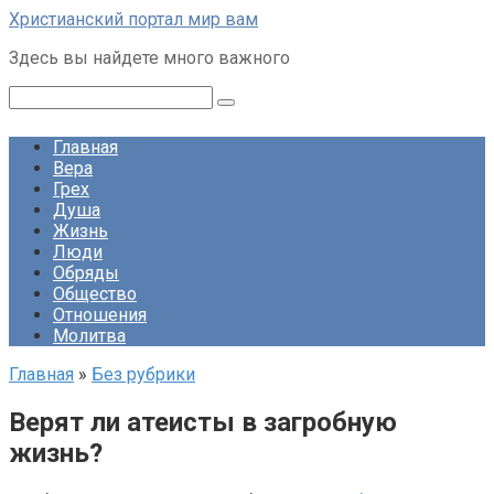
Перейти
Христианский портал мир вам
к
Здесь вы найдете много важного
контенту
Поиск:
Главная
Вера
Грех
Душа
Жизнь
Люди
Обряды
Общество
Отношения
Молитва
Главная
»
Без рубрики
Верят ли атеисты в загробную
жизнь?