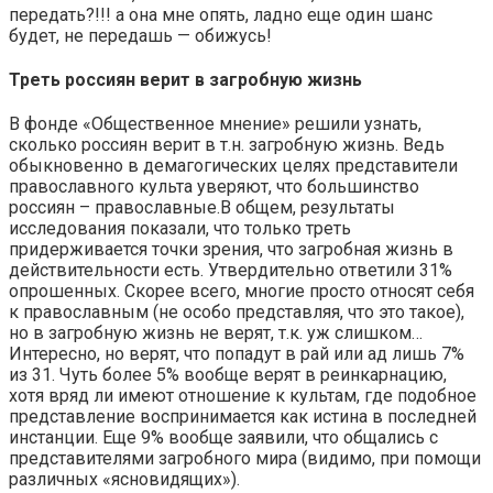
передать?!!! а она мне опять, ладно еще один шанс
будет, не передашь — обижусь!
Треть россиян верит в загробную жизнь
В фонде «Общественное мнение» решили узнать,
сколько россиян верит в т.н. загробную жизнь. Ведь
обыкновенно в демагогических целях представители
православного культа уверяют, что большинство
россиян – православные.В общем, результаты
исследования показали, что только треть
придерживается точки зрения, что загробная жизнь в
действительности есть. Утвердительно ответили 31%
опрошенных. Скорее всего, многие просто относят себя
к православным (не особо представляя, что это такое),
но в загробную жизнь не верят, т.к. уж слишком…
Интересно, но верят, что попадут в рай или ад лишь 7%
из 31. Чуть более 5% вообще верят в реинкарнацию,
хотя вряд ли имеют отношение к культам, где подобное
представление воспринимается как истина в последней
инстанции. Еще 9% вообще заявили, что общались с
представителями загробного мира (видимо, при помощи
различных «ясновидящих»).