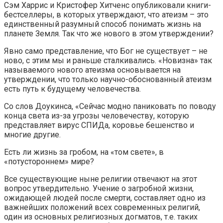
Сэм Харрис и Кристофер Хитченс опубликовали книги-
бестселлеры, в которых утверждают, что атеизм – это
единственный разумный способ понимать жизнь на
планете Земля. Так что же нового в этом утверждении?
Явно само представление, что Бог не существует – не
ново, с этим мы и раньше сталкивались. «Новизна» так
называемого нового атеизма основывается на
утверждении, что только научно-обоснованный атеизм
есть путь к будущему человечества.
Со слов Доукинса, «Сейчас модно паниковать по поводу
конца света из-за угрозы человечеству, которую
представляет вирус СПИДа, коровье бешенство и
многие другие.
Есть ли жизнь за гробом, на «том свете», в
«потустороннем» мире?
Все существующие ныне религии отвечают на этот
вопрос утвердительно. Учение о загробной жизни,
ожидающей людей после смерти, составляет одно из
важнейших положений всех современных религий,
один из основных религиозных догматов, т.е. таких