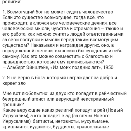
религии:
1. Всемогущий бог не может судить человечество
Если это существо всемогущее, тогда всё, что
происходит, включая все человеческие деяния, все
человеческие мысли, чувства и стремления — также и
его работа: как можно считать людей ответственными
за свои поступки и мысли перед таким всемогущим
существом? Наказывая и награждая других, оно, в
определённой степени, выносило бы суждения и себе
самому. Как это можно совместить с благостью и
праведностью, которые ему приписываются?
— Альберт Эйнштейн, «Из моих поздних лет», 1950
2. Я не верю в бога, который награждает за добро и
карает зло
Мне вот любопытно: из двух кто попадет в рай-честный
безгрешный атеист или верующий неисправимый
грешник?
Какие верующие каких религий попадут в рай (Новый
Иерусалим), а кто попадет в ад (за стены Нового
Иерусалима): баптисты, иеговисты, мусульмане,
кришнаиты, иудаисты, буддисты, православные