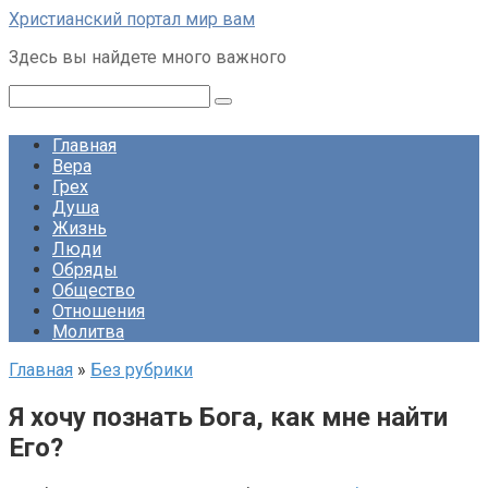
Перейти
Христианский портал мир вам
к
Здесь вы найдете много важного
контенту
Поиск:
Главная
Вера
Грех
Душа
Жизнь
Люди
Обряды
Общество
Отношения
Молитва
Главная
»
Без рубрики
Я хочу познать Бога, как мне найти
Его?