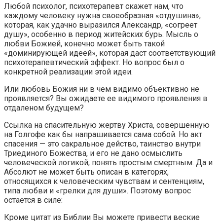
Любой психолог, психотерапевт скажет нам, что
каждому человеку нужна своеобразная «отдушина»,
которая, как удачно выразился Александр, «согреет
душу», особенно в период житейских бурь. Мысль о
любви Божией, конечно может быть такой
«доминирующей идеей», которая даст соответствующий
психотерапевтический эффект. Но вопрос был о
конкретной реализации этой идеи.
Или любовь Божия ни в чем видимо объективно не
проявляется? Вы ожидаете ее видимого проявления в
отдаленом будущем?
Ссылка на спасительную жертву Христа, совершенную
на Голгофе как бы напрашивается сама собой. Но акт
спасения — это сакральное действо, таинство внутри
Триединого Божества, и его не дано осмыслить
человеческой логикой, понять простым смертным. Да и
Абсолют не может быть описан в категорях,
относящихся к человеческим чувствам и сентенциям,
типа любви и «грелки для души». Поэтому вопрос
остается в силе:
Кроме цитат из Библии Вы можете привести веские