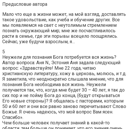
Пpeдucлoвue автора
Мало что еще в жизни может, на мой взгляд, доставлять
такое удовольствие, как учеба и обучение других. Все
мы появляемся на свет с неутолимым стремлением
познать окружающий мир; мне же посчастливилось
расти в семье, где эти порывы всецело поощрялись.
Сейчас, уже будучи взрослым, я…
5
Неужели для познания Бога потребуется вся жизнь?
Автор вопроса: Аня N., Эстония Аня задала следующий
вопрос: «Здравствуйте! Мне 22 года, читаю
христианскую литературу, хожу в церковь, молюсь, и т.д.
Я заметила, что неоднократно слышала мнение, что для
познания Бога необходима вся жизнь. Неужели
получается так, что, когда мне будет 30 – 40 лет, я так до
сих пор и не пойму Бога до конца, (будут открываться
Его новые стороны)? Я общалась с пасторами, которым
50 и 60 лет и они все равно заново перечитывают Слово
Божье. Я очень надеюсь, что мой вопрос Вам ясен.
Спасибо».
Чем больше человек получает знаний в какой-то
области, тем больше он понимает, что его знания очень