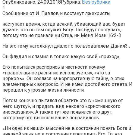
Опубликовано:
24.09.2018
Рубрика:
Без рубрики
1
Сообщение от И. Павлов и востанут лжехристы
наступает время, когда всякий, убивающий вас, будет
думать, что он тем служит Богу. Так будут поступать,
потому что не познали ни Отца, ни Меня. Иоан 16:2-3
На это тему натолкнул диалог с пользователем Данил3 .
Он флудил и спамил в топике какую свой «приход».
Его попытался распорись в частности почему
«православное распятие используется», «что за
церковь». Он сослася на корпоративную тайну, в этих
элементарных вопросах. И не имел достойного ответа. И
перешел к угрозам жизни личности.
Потом конечно пытался обратить это в «смешную от
него шутку», и придать вид некоего «христианского
иносказания». А также тут же появился его друг,
которому это высказывание понравилось.
«Ни одна из наших мыслей не в состоянии понять Бога и
никакой язык не в состоянии определить Его. То, что