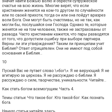
значит найти Божью волю и обрести супружеское
счастье на всю жизнь. Многие верят, что если
христианин женится на ком-то другом по случайности
или по своей прихоти, тогда он или она пойдут вразрез
воли Бога. Они могут быть счастливы, но не так, как
могли бы, послушайся они Господа. Однако те, которые
женятся не на том человеке, также не застрахованы от
развода. Часто христианам кажется, что пары разводятся
от того, что допустили ошибку при выборе партнера.
Верны ли эти утверждения? Таким ли принципам учит
Библия? Ответ отрицателен. Они не имеют под собой
основания и Библия…
10
Пускай Вас не путает слово \»бог\». Я не верующий. Я не
агитирую за церковь. Я не рассуждаю о библии. Я
рассуждаю о силе, творчестве, уникальности. Читайте…
Как стать богом всемогущим. Часть 4.
Темы статьи: Что такое бог. Кто такой бог. Как познать
бога.
Начало статьи читайте здесь…