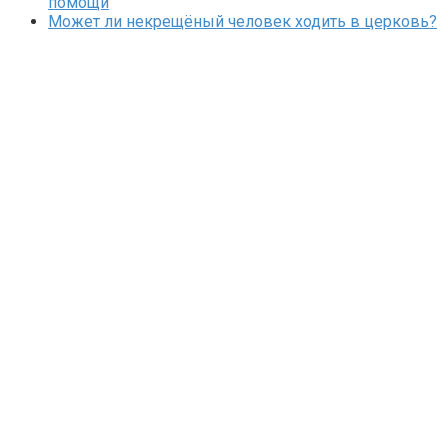
помощи
Может ли некрещёный человек ходить в церковь?