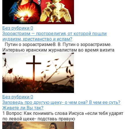
Без рубрики
0
Зороастризм — проторелигия, от которой пошли
иудаизм, христианство и ислам?
Путин о зороастризмеВ. В. Путин о зороастризме.
Интервью иранским журналистам во время визита
Без рубрики
0
Заповедь про другую щеку- о чем она? В чем ее суть?
Живете ли Вы так?
1 Вопрос: Как понимать слова Иисуса «если тебя ударят
по левой щеке- подставь правую