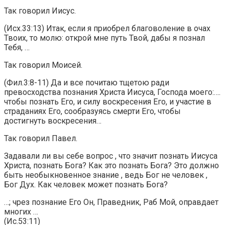
Так говорил Иисус.
(Исх.33:13) Итак, если я приобрел благоволение в очах
Твоих, то молю: открой мне путь Твой, дабы я познал
Тебя, …
Так говорил Моисей.
(Фил.3:8-11) Да и все почитаю тщетою ради
превосходства познания Христа Иисуса, Господа моего:….
чтобы познать Его, и силу воскресения Его, и участие в
страданиях Его, сообразуясь смерти Его, чтобы
достигнуть воскресения…
Так говорил Павел.
Задавали ли вы себе вопрос , что значит познать Иисуса
Христа, познать Бога? Как это познать Бога? Это должно
быть необыкновенное знание , ведь Бог не человек ,
Бог Дух. Как человек может познать Бога?
…; чрез познание Его Он, Праведник, Раб Мой, оправдает
многих …
(Ис.53:11)