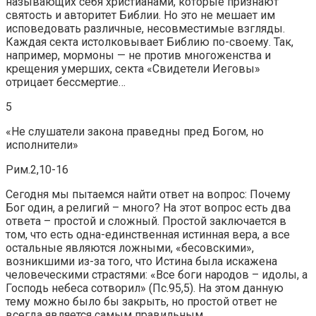
называющих себя христианами, которые признают
святость и авторитет Библии. Но это не мешает им
исповедовать различные, несовместимые взгляды.
Каждая секта истолковывает Библию по-своему. Так,
например, мормоны — не против многоженства и
крещения умерших, секта «Свидетели Иеговы»
отрицает бессмертие…
5
«Не слушатели закона праведны пред Богом, но
исполнители»
Рим.2,10-16
Сегодня мы пытаемся найти ответ на вопрос: Почему
Бог один, а религий – много? На этот вопрос есть два
ответа – простой и сложный. Простой заключается в
том, что есть одна-единственная истинная вера, а все
остальные являются ложными, «бесовскими»,
возникшими из-за того, что Истина была искажена
человеческими страстями: «Все боги народов – идолы, а
Господь небеса сотворил» (Пс.95,5). На этом данную
тему можно было бы закрыть, но простой ответ не
всегда является самым правильным.