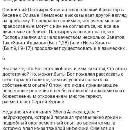
Святейший Патриарх Константинопольский Афинагор в
беседе с Оливье Клеманом высказывает другой взгляд
на проблему. Я прекрасно понимаю, что очень многие
православные могут с ним не согласиться, но все же
лично мне он ближе. Патриарх указывает на то, что
Господь заключил с человечеством несколько Заветов.
Так «Завет Адамов» (Быт.1,28) (или «Ноев Завет»
(Быт.9,1;9-17)) продолжает существовать и в языческих…
6
Вы знаете, что Бог есть любовь, и вам кажется, что этого
достаточно? Но, может быть, Бог пожелал рассказать о
себе гораздо больше, чем вы успели познать на
собственном опыте? О том, что люди, принимающие
поспешные решения о необязательности знакомиться с
божественным откровением, многое теряют,
размышляет Сергей Худиев.
Недавно я читал книгу Эбена Александера –
нейрохирурга, который пережил чрезвычайно яркий и
подробный околосмертный опыт во время комы, в
которую впал из-за тяжёлой инфекции. Сначала он