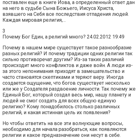
поставлен еще в книге Иова, а определенный ответ дан
на него в судьбе Сына Божьего, Иисуса Христа,
взявшего на Себя все последствия отпадения людей.
Каждая мировая религия,…
3
Почему Бог Един, а религий много? 24.02.2012 19:49
Почему в нашем мире существует такое разнообразие
разных религий? И почему традиции одних религии так
сильно противоречат другим? Из-за таких различий
происходит много конфликтов и даже войн. А люди из-
за этого непонимания приходят в замешательство и
часто становятся скептиками и теряют веру. Иногда
создается ощущение, что богов существует несколько
или же у Создателя раздвоение личности. Так почему же
Единый Бог, который создал весь мир, нашу планету и
людей не смог создать для всех общую единую
религию? Кому понадобилось столько различных
религий, и какая истинная цель их появления?
Но чтобы ответить на все эти волнующие вопросы,
необходимо для начала разобраться, как появляются
религии и какое предназначение они несут в себе.