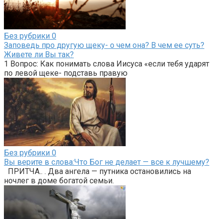
Без рубрики
0
Заповедь про другую щеку- о чем она? В чем ее суть?
Живете ли Вы так?
1 Вопрос: Как понимать слова Иисуса «если тебя ударят
по левой щеке- подставь правую
Без рубрики
0
Вы верите в слова:Что Бог не делает — все к лучшему?
ПРИТЧА.. . Два ангела — путника остановились на
ночлег в доме богатой семьи.