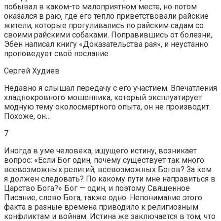
побывал в каком-то малоприятном месте, но потом
оказался в раю, где его тепло приветствовали райские
жители, которые прогуливались по райским садам со
своими райскими собаками. Поправившись от болезни,
Эбен написал книгу «Доказательства рая», и неустанно
проповедует своё послание.
Сергей Худиев
Недавно я слышал передачу с его участием. Впечатления
хладнокровного мошенника, который эксплуатирует
модную тему околосмертного опыта, он не производит.
Похоже, он…
7
Иногда в уме человека, ищущего истину, возникает
вопрос: «Если Бог один, почему существует так много
всевозможных религий, всевозможных Богов? За кем
я должен следовать? По какому пути мне направиться в
Царство Бога?» Бог — один, и поэтому Священное
Писание, слово Бога, также одно. Непонимание этого
факта в разные времена приводило к религиозным
конфликтам и войнам. Истина же заключается в том, что