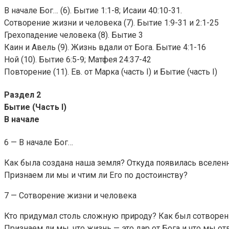
В начале Бог… (6). Бытие 1:1-8; Исаии 40:10-31.
Сотворение жизни и человека (7). Бытие 1:9-31 и 2:1-25
Грехопадение человека (8). Бытие 3
Каин и Авель (9). Жизнь вдали от Бога. Бытие 4:1-16
Ной (10). Бытие 6:5-9; Матфея 24:37-42
Повторение (11). Ев. от Марка (часть I) и Бытие (часть I)
Раздел 2
Бытие (Часть I)
В начале
6 — В начале Бог…
Как была создана наша земля? Откуда появилась вселенна
Признаем ли мы и чтим ли Его по достоинству?
7 — Сотворение жизни и человека
Кто придумал столь сложную природу? Как был сотворен
Признаем ли мы, что жизнь — это дар от Бога и что мы от