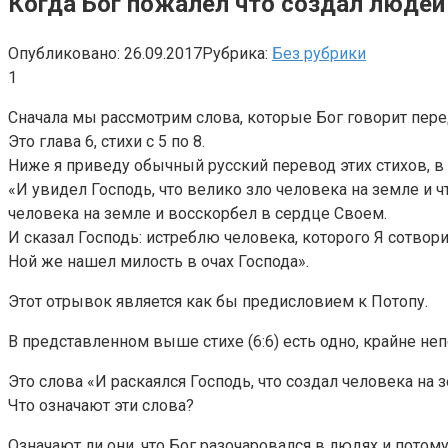
Когда Бог пожалел что создал людей
Опубликовано:
26.09.2017
Рубрика:
Без рубрики
1
Сначала мы рассмотрим слова, которые Бог говорит пере
Это глава 6, стихи с 5 по 8.
Ниже я приведу обычный русский перевод этих стихов, в 
«И увидел Господь, что велико зло человека на земле и ч
человека на земле и восскорбел в сердце Своем.
И сказал Господь: истреблю человека, которого Я сотворил,
Ной же нашел милость в очах Господа».
Этот отрывок является как бы предисловием к Потопу.
В представленном выше стихе (6:6) есть одно, крайне н
Это слова «И раскаялся Господь, что создал человека на 
Что означают эти слова?
Означают ли они, что Бог разочаровался в людях и потом