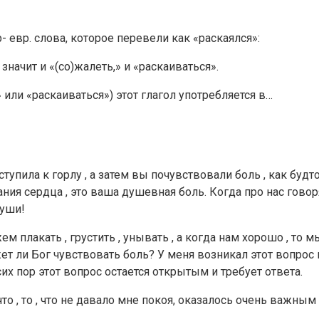
- евр. слова, которое перевели как «раскаялся»:
значит и «(со)жалеть,» и «раскаиваться».
 или «раскаиваться») этот глагол употребляется в…
ступила к горлу , а затем вы почувствовали боль , как бу
ания сердца , это ваша душевная боль. Когда про нас говор
души!
лакать , грустить , унывать , а когда нам хорошо , то мы 
т ли Бог чувствовать боль? У меня возникал этот вопрос н
сих пор этот вопрос остается открытым и требует ответа.
 что , то , что не давало мне покоя, оказалось очень важн