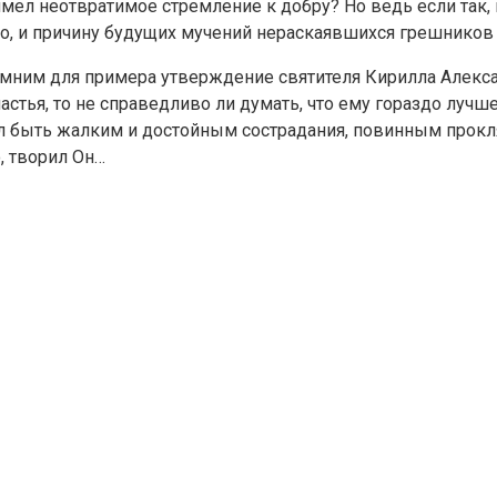
ел неотвратимое стремление к добру? Но ведь если так, п
но, и причину будущих мучений нераскаявшихся грешников
мним для примера утверждение святителя Кирилла Александ
стья, то не справедливо ли думать, что ему гораздо лучш
 быть жалким и достойным сострадания, повинным проклят
о, творил Он…