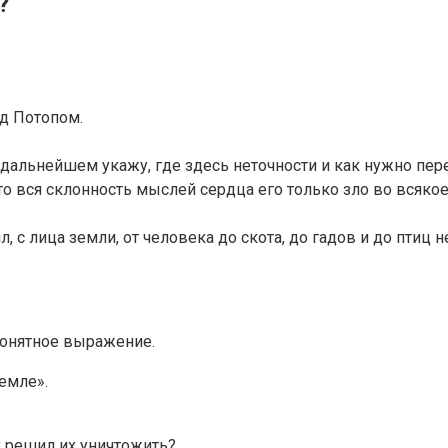
?
д Потопом.
дальнейшем укажу, где здесь неточности и как нужно пере
то вся склонность мыслей сердца его только зло во всякое
 с лица земли, от человека до скота, до гадов и до птиц не
епонятное выражение.
земле».
у решил их уничтожить?