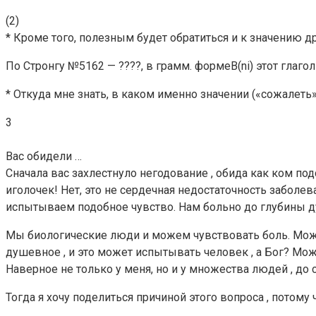
(2)
* Кроме того, полезным будет обратиться и к значению др
По Стронгу №5162 — ????, в грамм. формеB(ni) этот глагол 
* Откуда мне знать, в каком именно значении («сожалеть»
3
Вас обидели …
Сначала вас захлестнуло негодование , обида как ком под
иголочек! Нет, это не сердечная недостаточность заболев
испытываем подобное чувство. Нам больно до глубины 
Мы биологические люди и можем чувствовать боль. Можем п
душевное , и это может испытывать человек , а Бог? Може
Наверное не только у меня, но и у множества людей , до 
Тогда я хочу поделиться причиной этого вопроса , потому