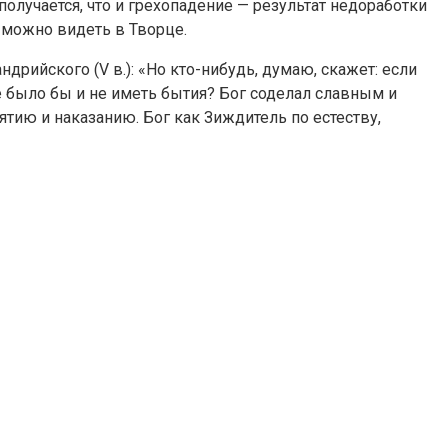
олучается, что и грехопадение — результат недоработки
 можно видеть в Творце.
рийского (V в.): «Но кто-нибудь, думаю, скажет: если
е было бы и не иметь бытия? Бог соделал славным и
ию и наказанию. Бог как Зиждитель по естеству,