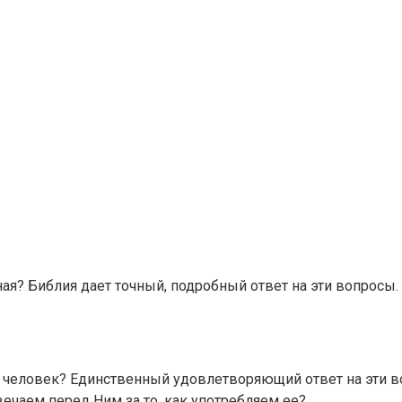
я? Библия дает точный, подробный ответ на эти вопросы. О
 человек? Единственный удовлетворяющий ответ на эти в
вечаем перед Ним за то, как употребляем ее?