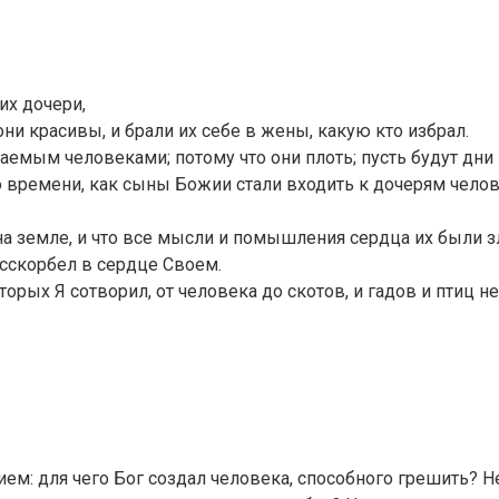
их дочери,
ни красивы, и брали их себе в жены, какую кто избрал.
емым человеками; потому что они плоть; пусть будут дни и
о времени, как сыны Божии стали входить к дочерям челов
на земле, и что все мысли и помышления сердца их были з
восскорбел в сердце Своем.
орых Я сотворил, от человека до скотов, и гадов и птиц не
ем: для чего Бог создал человека, способного грешить? Не