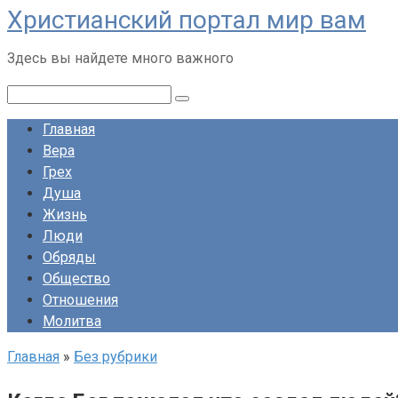
Христианский портал мир вам
Перейти
к
Здесь вы найдете много важного
контенту
Поиск:
Главная
Вера
Грех
Душа
Жизнь
Люди
Обряды
Общество
Отношения
Молитва
Главная
»
Без рубрики