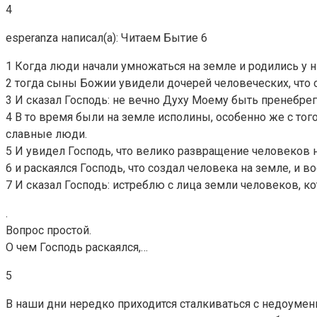
4
esperanza написал(а): Читаем Бытие 6
1 Когда люди начали умножаться на земле и родились у н
2 тогда сыны Божии увидели дочерей человеческих, что о
3 И сказал Господь: не вечно Духу Моему быть пренебрега
4 В то время были на земле исполины, особенно же с тог
славные люди.
5 И увидел Господь, что велико развращение человеков 
6 и раскаялся Господь, что создал человека на земле, и 
7 И сказал Господь: истреблю с лица земли человеков, кот
.
Вопрос простой.
О чем Господь раскаялся,…
5
В наши дни нередко приходится сталкиваться с недоумени